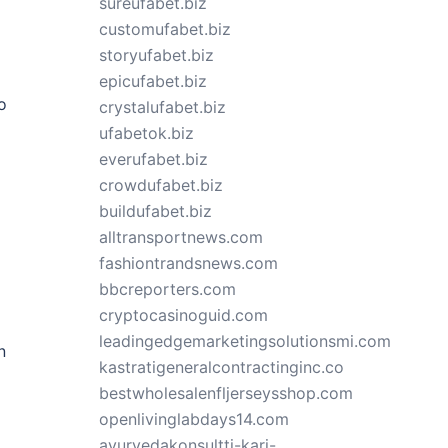
sureufabet.biz
customufabet.biz
storyufabet.biz
epicufabet.biz
o
crystalufabet.biz
ufabetok.biz
everufabet.biz
crowdufabet.biz
buildufabet.biz
alltransportnews.com
fashiontrandsnews.com
bbcreporters.com
cryptocasinoguid.com
leadingedgemarketingsolutionsmi.com
n
kastratigeneralcontractinginc.co
bestwholesalenfljerseysshop.com
openlivinglabdays14.com
ayurvedakonsultti-kari-