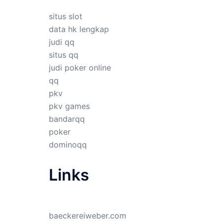
situs slot
data hk lengkap
judi qq
situs qq
judi poker online
qq
pkv
pkv games
bandarqq
poker
dominoqq
Links
baeckereiweber.com