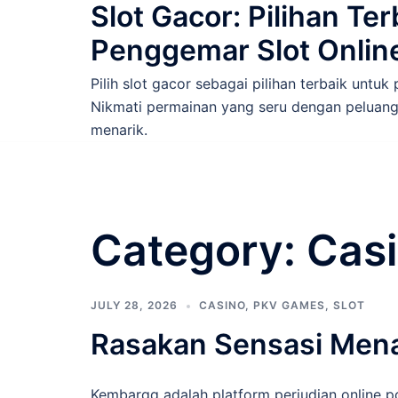
Slot Gacor: Pilihan Te
Skip
to
Penggemar Slot Onlin
content
Pilih slot gacor sebagai pilihan terbaik untuk
Nikmati permainan yang seru dengan peluang 
menarik.
Category:
Cas
JULY 28, 2026
CASINO
,
PKV GAMES
,
SLOT
Rasakan Sensasi Men
Kembarqq adalah platform perjudian online