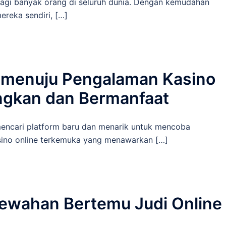
 bagi banyak orang di seluruh dunia. Dengan kemudahan
reka sendiri, […]
 menuju Pengalaman Kasino
ngkan dan Bermanfaat
encari platform baru dan menarik untuk mencoba
sino online terkemuka yang menawarkan […]
ewahan Bertemu Judi Online