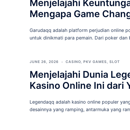
Menjelajahi Keuntung
Mengapa Game Chang
Garudaqq adalah platform perjudian online
untuk dinikmati para pemain. Dari poker dan 
JUNE 26, 2026
CASINO
,
PKV GAMES
,
SLOT
Menjelajahi Dunia L
Kasino Online Ini dari
Legendaqq adalah kasino online populer yang
desainnya yang ramping, antarmuka yang ra