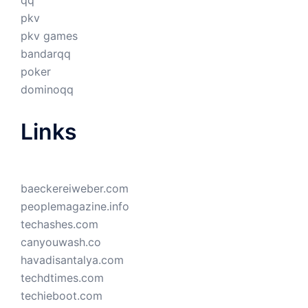
qq
pkv
pkv games
bandarqq
poker
dominoqq
Links
baeckereiweber.com
peoplemagazine.info
techashes.com
canyouwash.co
havadisantalya.com
techdtimes.com
techieboot.com