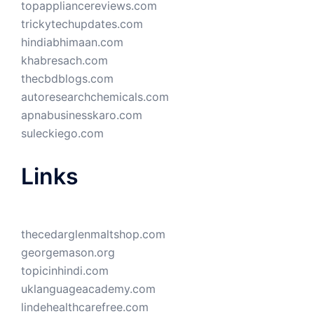
topappliancereviews.com
trickytechupdates.com
hindiabhimaan.com
khabresach.com
thecbdblogs.com
autoresearchchemicals.com
apnabusinesskaro.com
suleckiego.com
Links
thecedarglenmaltshop.com
georgemason.org
topicinhindi.com
uklanguageacademy.com
lindehealthcarefree.com