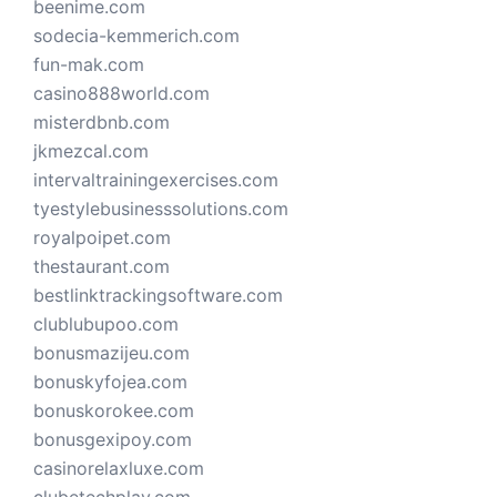
beenime.com
sodecia-kemmerich.com
fun-mak.com
casino888world.com
misterdbnb.com
jkmezcal.com
intervaltrainingexercises.com
tyestylebusinesssolutions.com
royalpoipet.com
thestaurant.com
bestlinktrackingsoftware.com
clublubupoo.com
bonusmazijeu.com
bonuskyfojea.com
bonuskorokee.com
bonusgexipoy.com
casinorelaxluxe.com