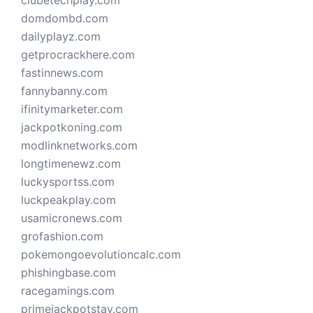
clubetechplay.com
domdombd.com
dailyplayz.com
getprocrackhere.com
fastinnews.com
fannybanny.com
ifinitymarketer.com
jackpotkoning.com
modlinknetworks.com
longtimenewz.com
luckysportss.com
luckpeakplay.com
usamicronews.com
grofashion.com
pokemongoevolutioncalc.com
phishingbase.com
racegamings.com
primejackpotstay.com