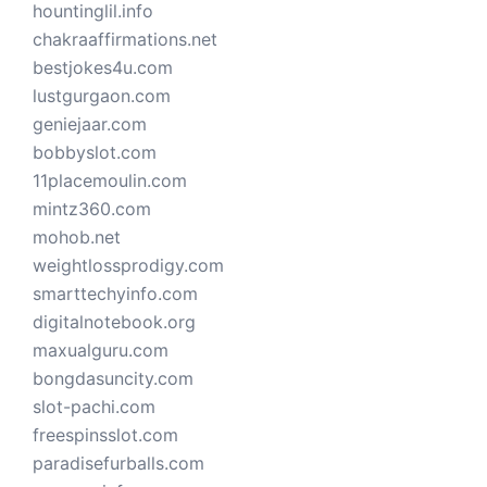
hountinglil.info
chakraaffirmations.net
bestjokes4u.com
lustgurgaon.com
geniejaar.com
bobbyslot.com
11placemoulin.com
mintz360.com
mohob.net
weightlossprodigy.com
smarttechyinfo.com
digitalnotebook.org
maxualguru.com
bongdasuncity.com
slot-pachi.com
freespinsslot.com
paradisefurballs.com