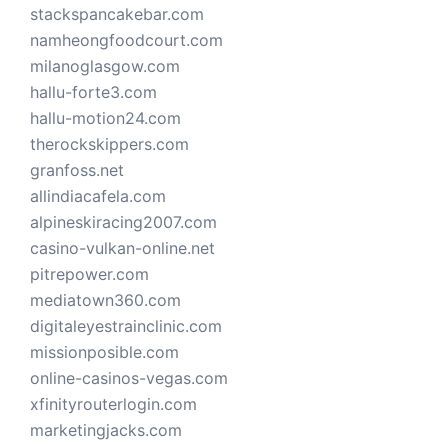
stackspancakebar.com
namheongfoodcourt.com
milanoglasgow.com
hallu-forte3.com
hallu-motion24.com
therockskippers.com
granfoss.net
allindiacafela.com
alpineskiracing2007.com
casino-vulkan-online.net
pitrepower.com
mediatown360.com
digitaleyestrainclinic.com
missionposible.com
online-casinos-vegas.com
xfinityrouterlogin.com
marketingjacks.com