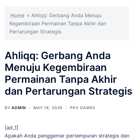
Home
»
Ahliqq: Gerbang Anda Menuju
Kegembiraan Permainan Tanpa Akhir dan
Pertarungan Strategis
Ahliqq: Gerbang Anda
Menuju Kegembiraan
Permainan Tanpa Akhir
dan Pertarungan Strategis
BY
ADMIN
MAY 18, 2026
PKV GAMES
[ad_1]
Apakah Anda penggemar pertempuran strategis dan