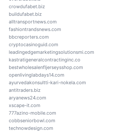
crowdufabet.biz
buildufabet.biz
alltransportnews.com
fashiontrandsnews.com
bbcreporters.com
cryptocasinoguid.com
leadingedgemarketingsolutionsmi.com
kastratigeneralcontractinginc.co
bestwholesalenfljerseysshop.com
openlivinglabdays14.com
ayurvedakonsultti-kari-nokela.com
antitraders.biz
aryanews24.com
xscape-it.com
777azino-mobile.com
cobbseniorbowl.com
technowdesign.com