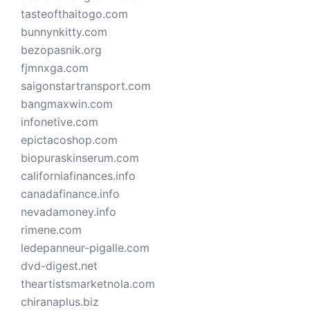
tasteofthaitogo.com
bunnynkitty.com
bezopasnik.org
fjmnxga.com
saigonstartransport.com
bangmaxwin.com
infonetive.com
epictacoshop.com
biopuraskinserum.com
californiafinances.info
canadafinance.info
nevadamoney.info
rimene.com
ledepanneur-pigalle.com
dvd-digest.net
theartistsmarketnola.com
chiranaplus.biz