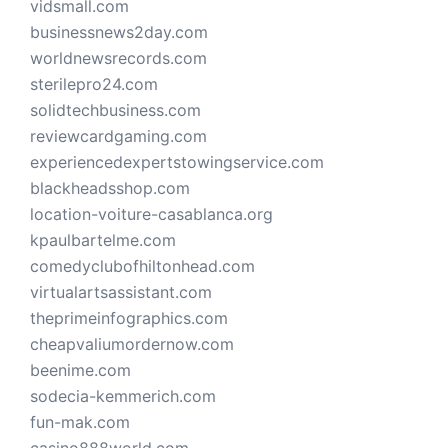
vidsmall.com
businessnews2day.com
worldnewsrecords.com
sterilepro24.com
solidtechbusiness.com
reviewcardgaming.com
experiencedexpertstowingservice.com
blackheadsshop.com
location-voiture-casablanca.org
kpaulbartelme.com
comedyclubofhiltonhead.com
virtualartsassistant.com
theprimeinfographics.com
cheapvaliumordernow.com
beenime.com
sodecia-kemmerich.com
fun-mak.com