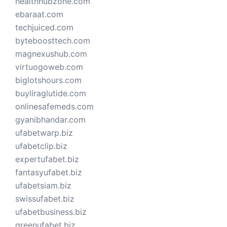
healthhubzone.com
ebaraat.com
techjuiced.com
byteboosttech.com
magnexushub.com
virtuogoweb.com
biglotshours.com
buyliraglutide.com
onlinesafemeds.com
gyanibhandar.com
ufabetwarp.biz
ufabetclip.biz
expertufabet.biz
fantasyufabet.biz
ufabetsiam.biz
swissufabet.biz
ufabetbusiness.biz
greenufabet.biz