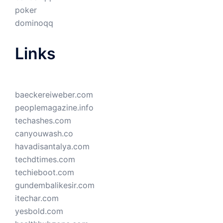
poker
dominoqq
Links
baeckereiweber.com
peoplemagazine.info
techashes.com
canyouwash.co
havadisantalya.com
techdtimes.com
techieboot.com
gundembalikesir.com
itechar.com
yesbold.com