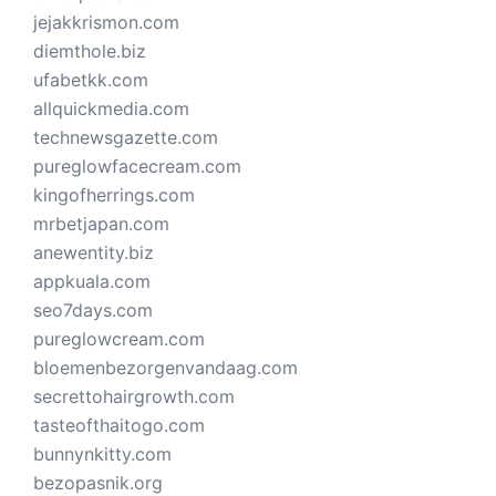
jejakkrismon.com
diemthole.biz
ufabetkk.com
allquickmedia.com
technewsgazette.com
pureglowfacecream.com
kingofherrings.com
mrbetjapan.com
anewentity.biz
appkuala.com
seo7days.com
pureglowcream.com
bloemenbezorgenvandaag.com
secrettohairgrowth.com
tasteofthaitogo.com
bunnynkitty.com
bezopasnik.org