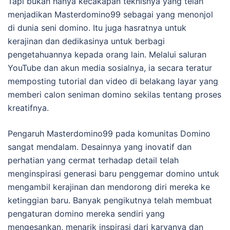
Tapi bukan hanya kecakapan teknisnya yang telah
menjadikan Masterdomino99 sebagai yang menonjol
di dunia seni domino. Itu juga hasratnya untuk
kerajinan dan dedikasinya untuk berbagi
pengetahuannya kepada orang lain. Melalui saluran
YouTube dan akun media sosialnya, ia secara teratur
memposting tutorial dan video di belakang layar yang
memberi calon seniman domino sekilas tentang proses
kreatifnya.
Pengaruh Masterdomino99 pada komunitas Domino
sangat mendalam. Desainnya yang inovatif dan
perhatian yang cermat terhadap detail telah
menginspirasi generasi baru penggemar domino untuk
mengambil kerajinan dan mendorong diri mereka ke
ketinggian baru. Banyak pengikutnya telah membuat
pengaturan domino mereka sendiri yang
mengesankan, menarik inspirasi dari karyanya dan