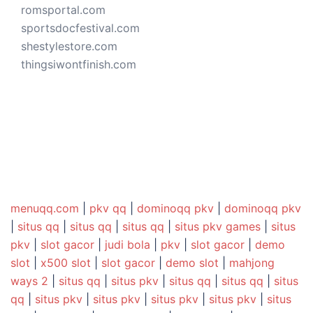
romsportal.com
sportsdocfestival.com
shestylestore.com
thingsiwontfinish.com
menuqq.com
|
pkv qq
|
dominoqq pkv
|
dominoqq pkv
|
situs qq
|
situs qq
|
situs qq
|
situs pkv games
|
situs
pkv
|
slot gacor
|
judi bola
|
pkv
|
slot gacor
|
demo
slot
|
x500 slot
|
slot gacor
|
demo slot
|
mahjong
ways 2
|
situs qq
|
situs pkv
|
situs qq
|
situs qq
|
situs
qq
|
situs pkv
|
situs pkv
|
situs pkv
|
situs pkv
|
situs