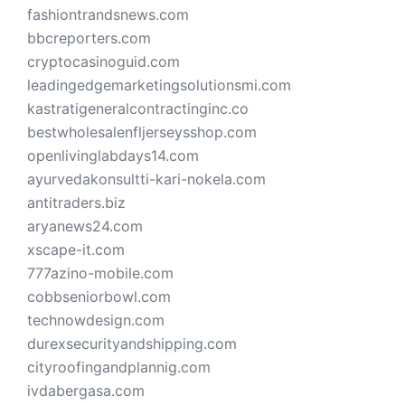
fashiontrandsnews.com
bbcreporters.com
cryptocasinoguid.com
leadingedgemarketingsolutionsmi.com
kastratigeneralcontractinginc.co
bestwholesalenfljerseysshop.com
openlivinglabdays14.com
ayurvedakonsultti-kari-nokela.com
antitraders.biz
aryanews24.com
xscape-it.com
777azino-mobile.com
cobbseniorbowl.com
technowdesign.com
durexsecurityandshipping.com
cityroofingandplannig.com
ivdabergasa.com