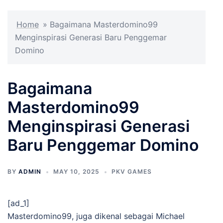
Home
»
Bagaimana Masterdomino99
Menginspirasi Generasi Baru Penggemar
Domino
Bagaimana
Masterdomino99
Menginspirasi Generasi
Baru Penggemar Domino
BY
ADMIN
MAY 10, 2025
PKV GAMES
[ad_1]
Masterdomino99, juga dikenal sebagai Michael