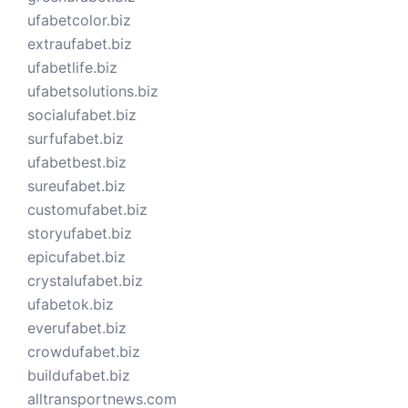
ufabetcolor.biz
extraufabet.biz
ufabetlife.biz
ufabetsolutions.biz
socialufabet.biz
surfufabet.biz
ufabetbest.biz
sureufabet.biz
customufabet.biz
storyufabet.biz
epicufabet.biz
crystalufabet.biz
ufabetok.biz
everufabet.biz
crowdufabet.biz
buildufabet.biz
alltransportnews.com