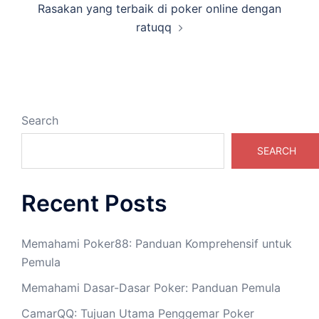
Rasakan yang terbaik di poker online dengan
ratuqq
Search
SEARCH
Recent Posts
Memahami Poker88: Panduan Komprehensif untuk
Pemula
Memahami Dasar-Dasar Poker: Panduan Pemula
CamarQQ: Tujuan Utama Penggemar Poker