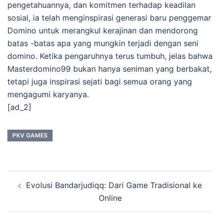
pengetahuannya, dan komitmen terhadap keadilan
sosial, ia telah menginspirasi generasi baru penggemar
Domino untuk merangkul kerajinan dan mendorong
batas -batas apa yang mungkin terjadi dengan seni
domino. Ketika pengaruhnya terus tumbuh, jelas bahwa
Masterdomino99 bukan hanya seniman yang berbakat,
tetapi juga inspirasi sejati bagi semua orang yang
mengagumi karyanya.
[ad_2]
PKV GAMES
Post
Evolusi Bandarjudiqq: Dari Game Tradisional ke
navigation
Online