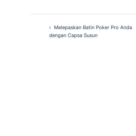
Post
Melepaskan Batin Poker Pro Anda
navigation
dengan Capsa Susun