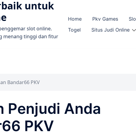
erbaik untuk
ne
Home
Pkv Games
Slo
 penggemar slot online.
Togel
Situs Judi Online
 menang tinggi dan fitur
gan Bandar66 PKV
n Penjudi Anda
r66 PKV