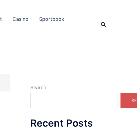
t
Casino
Sportbook
Search
SE
Recent Posts