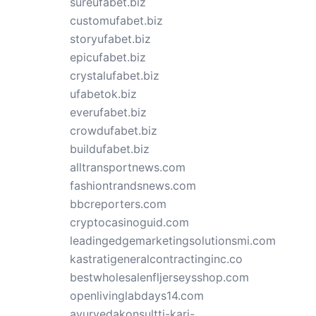
sureufabet.biz
customufabet.biz
storyufabet.biz
epicufabet.biz
crystalufabet.biz
ufabetok.biz
everufabet.biz
crowdufabet.biz
buildufabet.biz
alltransportnews.com
fashiontrandsnews.com
bbcreporters.com
cryptocasinoguid.com
leadingedgemarketingsolutionsmi.com
kastratigeneralcontractinginc.co
bestwholesalenfljerseysshop.com
openlivinglabdays14.com
ayurvedakonsultti-kari-