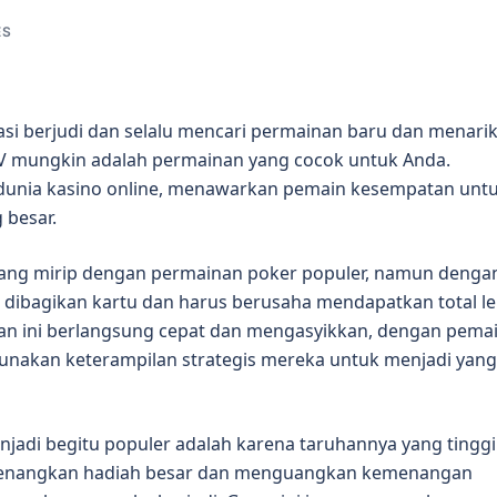
ES
i berjudi dan selalu mencari permainan baru dan menari
KV mungkin adalah permainan yang cocok untuk Anda.
dunia kasino online, menawarkan pemain kesempatan unt
 besar.
ang mirip dengan permainan poker populer, namun denga
n dibagikan kartu dan harus berusaha mendapatkan total le
inan ini berlangsung cepat dan mengasyikkan, dengan pema
nakan keterampilan strategis mereka untuk menjadi yang
jadi begitu populer adalah karena taruhannya yang tinggi
nangkan hadiah besar dan menguangkan kemenangan