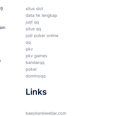
ng
situs slot
data hk lengkap
judi qq
ain
situs qq
judi poker online
qq
pkv
pkv games
n
bandarqq
poker
dominoqq
Links
baeckereiweber.com