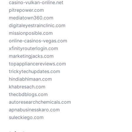
casino-vulkan-online.net
pitrepower.com
mediatown360.com
digitaleyestrainclinic.com
missionposible.com
online-casinos-vegas.com
xfinityrouterlogin.com
marketingjacks.com
topappliancereviews.com
trickytechupdates.com
hindiabhimaan.com
khabresach.com
thecbdblogs.com
autoresearchchemicals.com
apnabusinesskaro.com
suleckiego.com