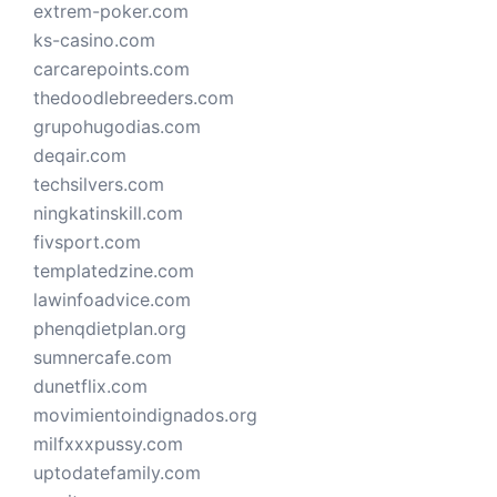
extrem-poker.com
ks-casino.com
carcarepoints.com
thedoodlebreeders.com
grupohugodias.com
deqair.com
techsilvers.com
ningkatinskill.com
fivsport.com
templatedzine.com
lawinfoadvice.com
phenqdietplan.org
sumnercafe.com
dunetflix.com
movimientoindignados.org
milfxxxpussy.com
uptodatefamily.com