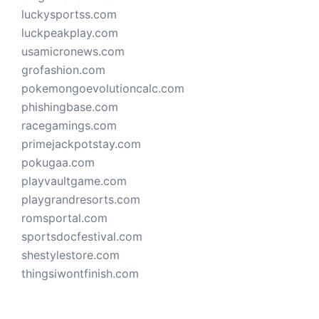
luckysportss.com
luckpeakplay.com
usamicronews.com
grofashion.com
pokemongoevolutioncalc.com
phishingbase.com
racegamings.com
primejackpotstay.com
pokugaa.com
playvaultgame.com
playgrandresorts.com
romsportal.com
sportsdocfestival.com
shestylestore.com
thingsiwontfinish.com