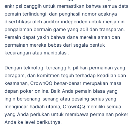
enkripsi canggih untuk memastikan bahwa semua data
pemain terlindungi, dan penghasil nomor acaknya
disertifikasi oleh auditor independen untuk menjamin
pengalaman bermain game yang adil dan transparan.
Pemain dapat yakin bahwa dana mereka aman dan
permainan mereka bebas dari segala bentuk
kecurangan atau manipulasi.
Dengan teknologi tercanggih, pilihan permainan yang
beragam, dan komitmen teguh terhadap keadilan dan
keamanan, CrownQQ benar-benar merupakan masa
depan poker online. Baik Anda pemain biasa yang
ingin bersenang-senang atau pesaing serius yang
mengincar hadiah utama, CrownQQ memiliki semua
yang Anda perlukan untuk membawa permainan poker
Anda ke level berikutnya.