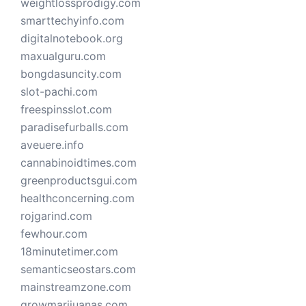
weightlossprodigy.com
smarttechyinfo.com
digitalnotebook.org
maxualguru.com
bongdasuncity.com
slot-pachi.com
freespinsslot.com
paradisefurballs.com
aveuere.info
cannabinoidtimes.com
greenproductsgui.com
healthconcerning.com
rojgarind.com
fewhour.com
18minutetimer.com
semanticseostars.com
mainstreamzone.com
growmarijuanas.com