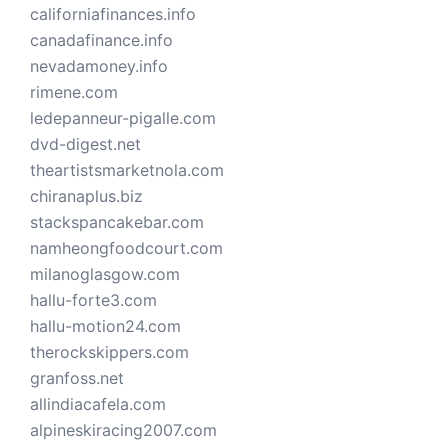
californiafinances.info
canadafinance.info
nevadamoney.info
rimene.com
ledepanneur-pigalle.com
dvd-digest.net
theartistsmarketnola.com
chiranaplus.biz
stackspancakebar.com
namheongfoodcourt.com
milanoglasgow.com
hallu-forte3.com
hallu-motion24.com
therockskippers.com
granfoss.net
allindiacafela.com
alpineskiracing2007.com