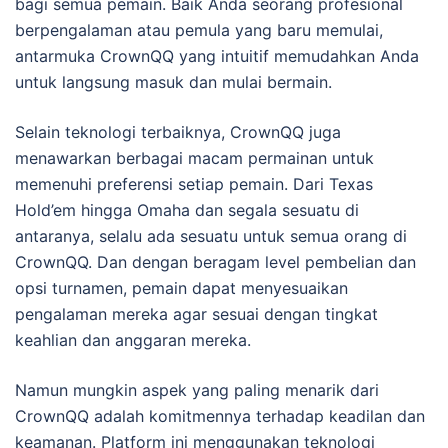
bagi semua pemain. Baik Anda seorang profesional
berpengalaman atau pemula yang baru memulai,
antarmuka CrownQQ yang intuitif memudahkan Anda
untuk langsung masuk dan mulai bermain.
Selain teknologi terbaiknya, CrownQQ juga
menawarkan berbagai macam permainan untuk
memenuhi preferensi setiap pemain. Dari Texas
Hold’em hingga Omaha dan segala sesuatu di
antaranya, selalu ada sesuatu untuk semua orang di
CrownQQ. Dan dengan beragam level pembelian dan
opsi turnamen, pemain dapat menyesuaikan
pengalaman mereka agar sesuai dengan tingkat
keahlian dan anggaran mereka.
Namun mungkin aspek yang paling menarik dari
CrownQQ adalah komitmennya terhadap keadilan dan
keamanan. Platform ini menggunakan teknologi