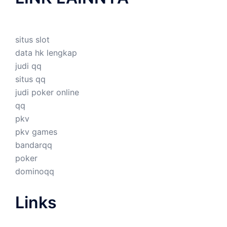
situs slot
data hk lengkap
judi qq
situs qq
judi poker online
qq
pkv
pkv games
bandarqq
poker
dominoqq
Links