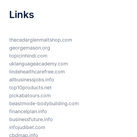
Links
thecedarglenmaltshop.com
georgemason.org
topicinhindi.com
uklanguageacademy.com
lindehealthcarefree.com
allbusinessjobs.info
top10products.net
pickabatours.com
beastmode-bodybuilding.com
financelplan.info
businessfuture.info
infojudibet.com
cbdmap.info