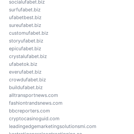
socialufabet.biz
surfufabet.biz
ufabetbest.biz
sureufabet.biz
customufabet.biz
storyufabet.biz
epicufabet.biz
crystalufabet.biz
ufabetok.biz
everufabet.biz
crowdufabet.biz
buildufabet.biz
alltransportnews.com
fashiontrandsnews.com
bbcreporters.com
cryptocasinoguid.com
leadingedgemarketingsolutionsmi.com