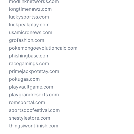
modlinknetworks.com
longtimenewz.com
luckysportss.com
luckpeakplay.com
usamicronews.com
grofashion.com
pokemongoevolutioncalc.com
phishingbase.com
racegamings.com
primejackpotstay.com
pokugaa.com
playvaultgame.com
playgrandresorts.com
romsportal.com
sportsdocfestival.com
shestylestore.com
thingsiwontfinish.com