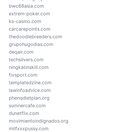
bwc88asia.com
extrem-poker.com
ks-casino.com
carcarepoints.com
thedoodlebreeders.com
grupohugodias.com
deqair.com
techsilvers.com
ningkatinskill.com
fivsport.com
templatedzine.com
lawinfoadvice.com
phenqdietplan.org
sumnercafe.com
dunetflix.com
movimientoindignados.org
milfxxxpussy.com