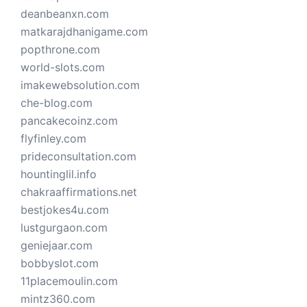
deanbeanxn.com
matkarajdhanigame.com
popthrone.com
world-slots.com
imakewebsolution.com
che-blog.com
pancakecoinz.com
flyfinley.com
prideconsultation.com
hountinglil.info
chakraaffirmations.net
bestjokes4u.com
lustgurgaon.com
geniejaar.com
bobbyslot.com
11placemoulin.com
mintz360.com