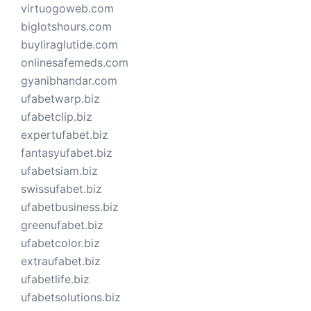
virtuogoweb.com
biglotshours.com
buyliraglutide.com
onlinesafemeds.com
gyanibhandar.com
ufabetwarp.biz
ufabetclip.biz
expertufabet.biz
fantasyufabet.biz
ufabetsiam.biz
swissufabet.biz
ufabetbusiness.biz
greenufabet.biz
ufabetcolor.biz
extraufabet.biz
ufabetlife.biz
ufabetsolutions.biz