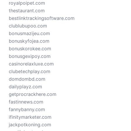
royalpoipet.com
thestaurant.com
bestlinktrackingsoftware.com
clublubupoo.com
bonusmazijeu.com
bonuskyfojea.com
bonuskorokee.com
bonusgexipoy.com
casinorelaxluxe.com
clubetechplay.com
domdombd.com
dailyplayz.com
getprocrackhere.com
fastinnews.com
fannybanny.com
ifinitymarketer.com
jackpotkoning.com