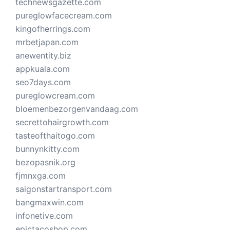
technewsgazette.com
pureglowfacecream.com
kingofherrings.com
mrbetjapan.com
anewentity.biz
appkuala.com
seo7days.com
pureglowcream.com
bloemenbezorgenvandaag.com
secrettohairgrowth.com
tasteofthaitogo.com
bunnynkitty.com
bezopasnik.org
fjmnxga.com
saigonstartransport.com
bangmaxwin.com
infonetive.com
epictacoshop.com