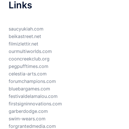
Links
saucyukiah.com
beikastreet.net
filmizlettir.net
ourmultiworlds.com
cooncreekclub.org
pegpufftimes.com
celestia-arts.com
forumchampions.com
bluebargames.com
festivaldelamalou.com
firstsigninnovations.com
garberdodge.com
swim-wears.com
forgrantedmedia.com