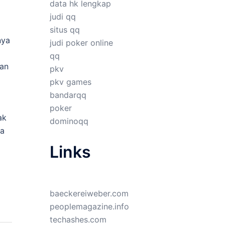
data hk lengkap
judi qq
situs qq
nya
judi poker online
qq
kan
pkv
pkv games
bandarqq
poker
ak
dominoqq
da
Links
baeckereiweber.com
peoplemagazine.info
techashes.com