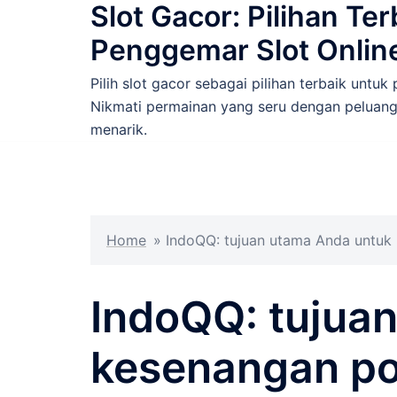
Slot Gacor: Pilihan Te
Skip
to
Penggemar Slot Onlin
content
Pilih slot gacor sebagai pilihan terbaik untuk
Nikmati permainan yang seru dengan peluang 
menarik.
Home
»
IndoQQ: tujuan utama Anda untuk
IndoQQ: tujua
kesenangan po