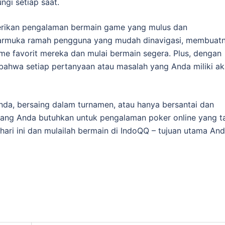
ngi setiap saat.
erikan pengalaman bermain game yang mulus dan
tarmuka ramah pengguna yang mudah dinavigasi, membuat
 favorit mereka dan mulai bermain segera. Plus, dengan
bahwa setiap pertanyaan atau masalah yang Anda miliki a
da, bersaing dalam turnamen, atau hanya bersantai dan
ang Anda butuhkan untuk pengalaman poker online yang t
ari ini dan mulailah bermain di IndoQQ – tujuan utama An