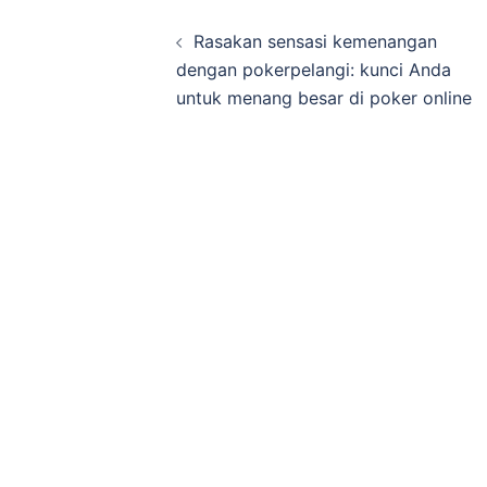
Post
Rasakan sensasi kemenangan
navigation
dengan pokerpelangi: kunci Anda
untuk menang besar di poker online