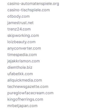
casino-automatenspiele.org
casino-tischspiele.com
otbody.com
jamestrust.net
trenz24.com
skipworking.com
loizbeauty.com
anyconverter.com
timespedia.com
jejakkrismon.com
diemthole.biz
ufabetkk.com
allquickmedia.com
technewsgazette.com
pureglowfacecream.com
kingofherrings.com
mrbetjapan.com