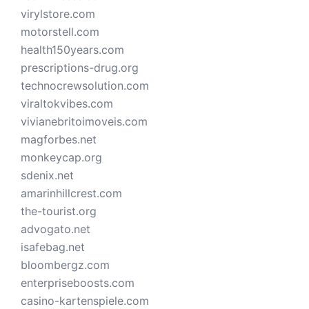
virylstore.com
motorstell.com
health150years.com
prescriptions-drug.org
technocrewsolution.com
viraltokvibes.com
vivianebritoimoveis.com
magforbes.net
monkeycap.org
sdenix.net
amarinhillcrest.com
the-tourist.org
advogato.net
isafebag.net
bloombergz.com
enterpriseboosts.com
casino-kartenspiele.com