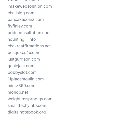
imakewebsolution.com
che-blog.com
pancakecoinz.com
flyfinley.com
prideconsultation.com
hountinglil.info
chakraaffirmations.net
bestjokes4u.com
lustgurgaon.com
geniejaar.com
bobbyslot.com
11placemoulin.com
mintz360.com
mohob.net
weightlossprodigy.com
smarttechyinfo.com
digitalnotebook.org