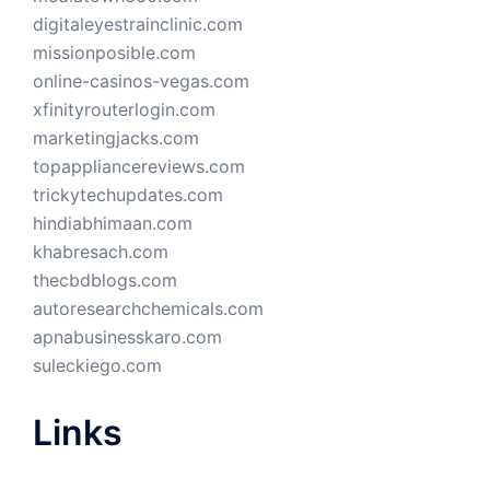
digitaleyestrainclinic.com
missionposible.com
online-casinos-vegas.com
xfinityrouterlogin.com
marketingjacks.com
topappliancereviews.com
trickytechupdates.com
hindiabhimaan.com
khabresach.com
thecbdblogs.com
autoresearchchemicals.com
apnabusinesskaro.com
suleckiego.com
Links