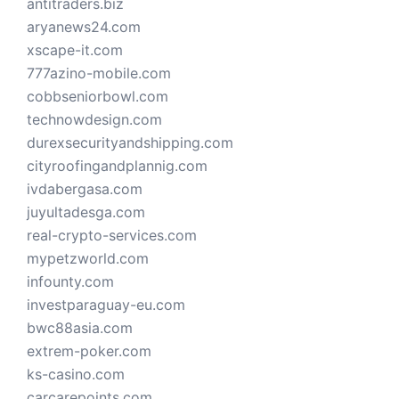
antitraders.biz
aryanews24.com
xscape-it.com
777azino-mobile.com
cobbseniorbowl.com
technowdesign.com
durexsecurityandshipping.com
cityroofingandplannig.com
ivdabergasa.com
juyultadesga.com
real-crypto-services.com
mypetzworld.com
infounty.com
investparaguay-eu.com
bwc88asia.com
extrem-poker.com
ks-casino.com
carcarepoints.com