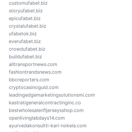
customufabet.biz
storyufabet.biz
epicufabet.biz
crystalufabet.biz
ufabetok.biz
everufabet.biz
crowdufabet.biz
buildufabet.biz
alltransportnews.com
fashiontrandsnews.com
bbcreporters.com
cryptocasinoguid.com
leadingedgemarketingsolutionsmi.com
kastratigeneralcontractinginc.co
bestwholesalenfljerseysshop.com
openlivinglabdays14.com
ayurvedakonsultti-kari-nokela.com