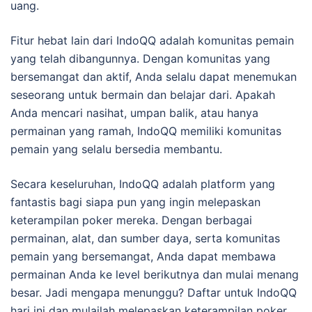
uang.
Fitur hebat lain dari IndoQQ adalah komunitas pemain
yang telah dibangunnya. Dengan komunitas yang
bersemangat dan aktif, Anda selalu dapat menemukan
seseorang untuk bermain dan belajar dari. Apakah
Anda mencari nasihat, umpan balik, atau hanya
permainan yang ramah, IndoQQ memiliki komunitas
pemain yang selalu bersedia membantu.
Secara keseluruhan, IndoQQ adalah platform yang
fantastis bagi siapa pun yang ingin melepaskan
keterampilan poker mereka. Dengan berbagai
permainan, alat, dan sumber daya, serta komunitas
pemain yang bersemangat, Anda dapat membawa
permainan Anda ke level berikutnya dan mulai menang
besar. Jadi mengapa menunggu? Daftar untuk IndoQQ
hari ini dan mulailah melepaskan keterampilan poker