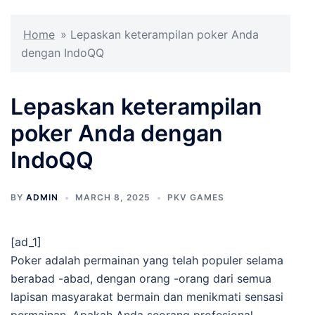
Home
»
Lepaskan keterampilan poker Anda
dengan IndoQQ
Lepaskan keterampilan
poker Anda dengan
IndoQQ
BY
ADMIN
MARCH 8, 2025
PKV GAMES
[ad_1]
Poker adalah permainan yang telah populer selama
berabad -abad, dengan orang -orang dari semua
lapisan masyarakat bermain dan menikmati sensasi