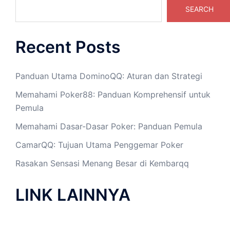
SEARCH
Recent Posts
Panduan Utama DominoQQ: Aturan dan Strategi
Memahami Poker88: Panduan Komprehensif untuk
Pemula
Memahami Dasar-Dasar Poker: Panduan Pemula
CamarQQ: Tujuan Utama Penggemar Poker
Rasakan Sensasi Menang Besar di Kembarqq
LINK LAINNYA