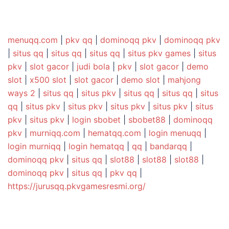
menuqq.com
|
pkv qq
|
dominoqq pkv
|
dominoqq pkv
|
situs qq
|
situs qq
|
situs qq
|
situs pkv games
|
situs
pkv
|
slot gacor
|
judi bola
|
pkv
|
slot gacor
|
demo
slot
|
x500 slot
|
slot gacor
|
demo slot
|
mahjong
ways 2
|
situs qq
|
situs pkv
|
situs qq
|
situs qq
|
situs
qq
|
situs pkv
|
situs pkv
|
situs pkv
|
situs pkv
|
situs
pkv
|
situs pkv
|
login sbobet
|
sbobet88
|
dominoqq
pkv
|
murniqq.com
|
hematqq.com
|
login menuqq
|
login murniqq
|
login hematqq
|
qq
|
bandarqq
|
dominoqq pkv
|
situs qq
|
slot88
|
slot88
|
slot88
|
dominoqq pkv
|
situs qq
|
pkv qq
|
https://jurusqq.pkvgamesresmi.org/