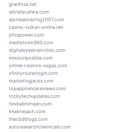
granfoss.net
allindiacafela.com
alpineskiracing2007.com
casino-vulkan-online.net
pitrepower.com
mediatown360.com
digitaleyestrainclinic.com
missionposible.com
online-casinos-vegas.com
xfinityrouterlogin.com
marketingjacks.com
topappliancereviews.com
trickytechupdates.com
hindiabhimaan.com
khabresach.com
thecbdblogs.com
autoresearchchemicals.com