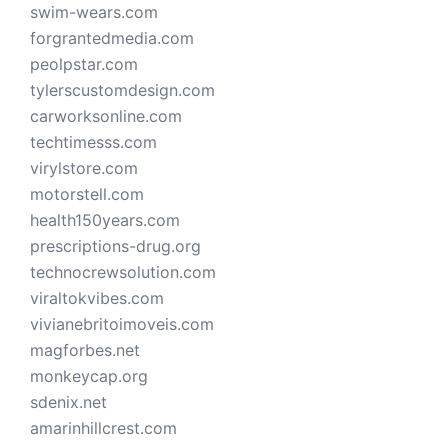
swim-wears.com
forgrantedmedia.com
peolpstar.com
tylerscustomdesign.com
carworksonline.com
techtimesss.com
virylstore.com
motorstell.com
health150years.com
prescriptions-drug.org
technocrewsolution.com
viraltokvibes.com
vivianebritoimoveis.com
magforbes.net
monkeycap.org
sdenix.net
amarinhillcrest.com