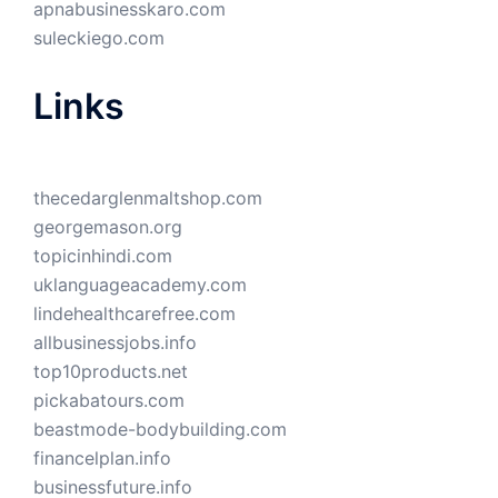
apnabusinesskaro.com
suleckiego.com
Links
thecedarglenmaltshop.com
georgemason.org
topicinhindi.com
uklanguageacademy.com
lindehealthcarefree.com
allbusinessjobs.info
top10products.net
pickabatours.com
beastmode-bodybuilding.com
financelplan.info
businessfuture.info