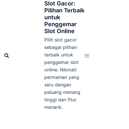
Slot Gacor:
Skip
Pilihan Terbaik
to
untuk
content
Penggemar
Slot Online
Pilih slot gacor
sebagai pilihan
terbaik untuk
penggemar slot
online. Nikmati
permainan yang
seru dengan
peluang menang
tinggi dan fitur
menarik.