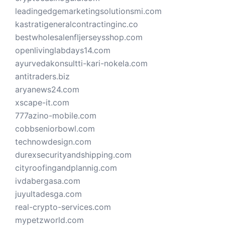
leadingedgemarketingsolutionsmi.com
kastratigeneralcontractinginc.co
bestwholesalenfljerseysshop.com
openlivinglabdays14.com
ayurvedakonsultti-kari-nokela.com
antitraders.biz
aryanews24.com
xscape-it.com
777azino-mobile.com
cobbseniorbowl.com
technowdesign.com
durexsecurityandshipping.com
cityroofingandplannig.com
ivdabergasa.com
juyultadesga.com
real-crypto-services.com
mypetzworld.com