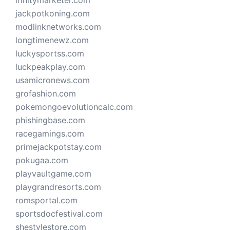
ifinitymarketer.com
jackpotkoning.com
modlinknetworks.com
longtimenewz.com
luckysportss.com
luckpeakplay.com
usamicronews.com
grofashion.com
pokemongoevolutioncalc.com
phishingbase.com
racegamings.com
primejackpotstay.com
pokugaa.com
playvaultgame.com
playgrandresorts.com
romsportal.com
sportsdocfestival.com
shestylestore.com