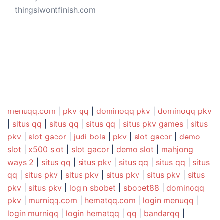
thingsiwontfinish.com
menuqq.com
|
pkv qq
|
dominoqq pkv
|
dominoqq pkv
|
situs qq
|
situs qq
|
situs qq
|
situs pkv games
|
situs
pkv
|
slot gacor
|
judi bola
|
pkv
|
slot gacor
|
demo
slot
|
x500 slot
|
slot gacor
|
demo slot
|
mahjong
ways 2
|
situs qq
|
situs pkv
|
situs qq
|
situs qq
|
situs
qq
|
situs pkv
|
situs pkv
|
situs pkv
|
situs pkv
|
situs
pkv
|
situs pkv
|
login sbobet
|
sbobet88
|
dominoqq
pkv
|
murniqq.com
|
hematqq.com
|
login menuqq
|
login murniqq
|
login hematqq
|
qq
|
bandarqq
|