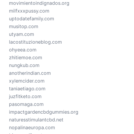
movimientoindignados.org
milfxxxpussy.com
uptodatefamily.com
musitop.com
utyam.com
lacostituzioneblog.com
ohyeea.com
zhitiemoe.com
nungkub.com
anotherindian.com
xylemcider.com
taniaetiago.com
juzfitketo.com
pasomaga.com
impactgardencbdgummies.org
naturesstimulantcbd.net
nopalinaeuropa.com