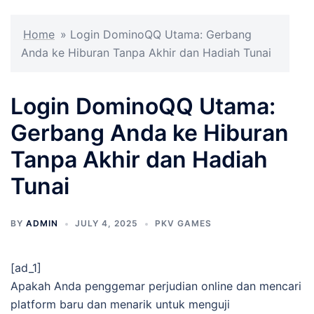
Home
»
Login DominoQQ Utama: Gerbang
Anda ke Hiburan Tanpa Akhir dan Hadiah Tunai
Login DominoQQ Utama:
Gerbang Anda ke Hiburan
Tanpa Akhir dan Hadiah
Tunai
BY
ADMIN
JULY 4, 2025
PKV GAMES
[ad_1]
Apakah Anda penggemar perjudian online dan mencari
platform baru dan menarik untuk menguji