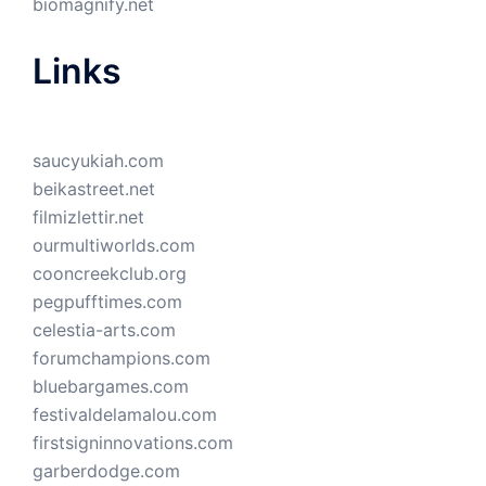
biomagnify.net
Links
saucyukiah.com
beikastreet.net
filmizlettir.net
ourmultiworlds.com
cooncreekclub.org
pegpufftimes.com
celestia-arts.com
forumchampions.com
bluebargames.com
festivaldelamalou.com
firstsigninnovations.com
garberdodge.com