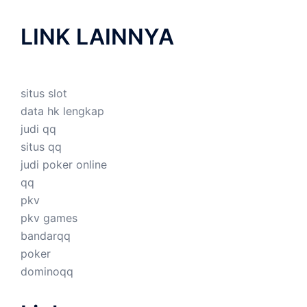
LINK LAINNYA
situs slot
data hk lengkap
judi qq
situs qq
judi poker online
qq
pkv
pkv games
bandarqq
poker
dominoqq