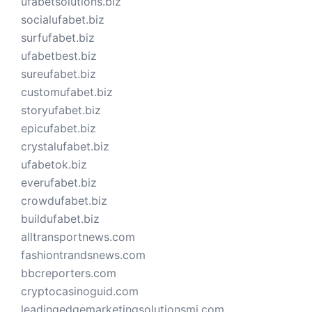
ufabetsolutions.biz
socialufabet.biz
surfufabet.biz
ufabetbest.biz
sureufabet.biz
customufabet.biz
storyufabet.biz
epicufabet.biz
crystalufabet.biz
ufabetok.biz
everufabet.biz
crowdufabet.biz
buildufabet.biz
alltransportnews.com
fashiontrandsnews.com
bbcreporters.com
cryptocasinoguid.com
leadingedgemarketingsolutionsmi.com