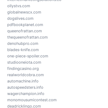
ollystvs.com
globalnewscx.com
dogslives.com
pdfbookplanet.com
queenofrattan.com
thequeenofrattan.com
denohubpro.com
blades-knife.com
one-piece-spoiler.com
studiooneiota.com
findingcasino.org
realworldcobra.com
automachine.info
autospeedsters.info
wagerchampion.info
monomousumicontest.com
deadricklingo.com