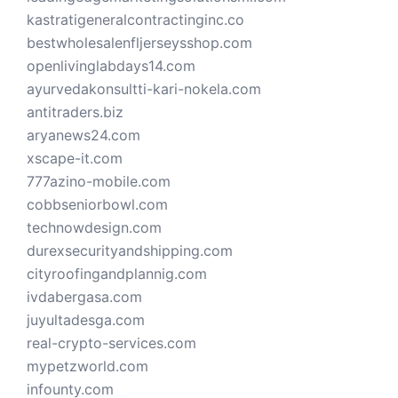
kastratigeneralcontractinginc.co
bestwholesalenfljerseysshop.com
openlivinglabdays14.com
ayurvedakonsultti-kari-nokela.com
antitraders.biz
aryanews24.com
xscape-it.com
777azino-mobile.com
cobbseniorbowl.com
technowdesign.com
durexsecurityandshipping.com
cityroofingandplannig.com
ivdabergasa.com
juyultadesga.com
real-crypto-services.com
mypetzworld.com
infounty.com