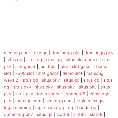
menuqq.com
|
pkv qq
|
dominoqq pkv
|
dominoqq pkv
|
situs qq
|
situs qq
|
situs qq
|
situs pkv games
|
situs
pkv
|
slot gacor
|
judi bola
|
pkv
|
slot gacor
|
demo
slot
|
x500 slot
|
slot gacor
|
demo slot
|
mahjong
ways 2
|
situs qq
|
situs pkv
|
situs qq
|
situs qq
|
situs
qq
|
situs pkv
|
situs pkv
|
situs pkv
|
situs pkv
|
situs
pkv
|
situs pkv
|
login sbobet
|
sbobet88
|
dominoqq
pkv
|
murniqq.com
|
hematqq.com
|
login menuqq
|
login murniqq
|
login hematqq
|
qq
|
bandarqq
|
dominoqq pkv
|
situs qq
|
slot88
|
slot88
|
slot88
|