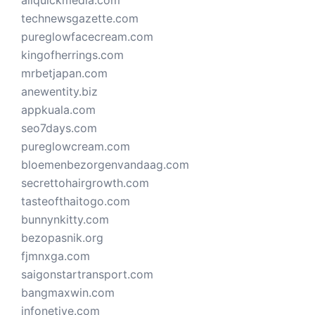
allquickmedia.com
technewsgazette.com
pureglowfacecream.com
kingofherrings.com
mrbetjapan.com
anewentity.biz
appkuala.com
seo7days.com
pureglowcream.com
bloemenbezorgenvandaag.com
secrettohairgrowth.com
tasteofthaitogo.com
bunnynkitty.com
bezopasnik.org
fjmnxga.com
saigonstartransport.com
bangmaxwin.com
infonetive.com