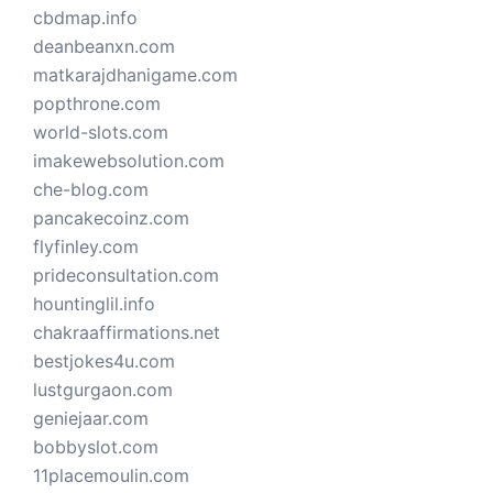
cbdmap.info
deanbeanxn.com
matkarajdhanigame.com
popthrone.com
world-slots.com
imakewebsolution.com
che-blog.com
pancakecoinz.com
flyfinley.com
prideconsultation.com
hountinglil.info
chakraaffirmations.net
bestjokes4u.com
lustgurgaon.com
geniejaar.com
bobbyslot.com
11placemoulin.com