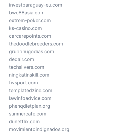
investparaguay-eu.com
bwc88asia.com
extrem-poker.com
ks-casino.com
carcarepoints.com
thedoodlebreeders.com
grupohugodias.com
deqair.com
techsilvers.com
ningkatinskill.com
fivsport.com
templatedzine.com
lawinfoadvice.com
phenqdietplan.org
sumnercafe.com
dunetflix.com
movimientoindignados.org