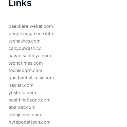
Links
baeckereiweber.com
peoplemagazine.info
techashes.com
canyouwash.co
havadisantalya.com
techdtimes.com
techieboot.com
gundembalikesir.com
itechar.com
yesbold.com
healthhubzone.com
ebaraat.com
techjuiced.com
byteboosttech.com