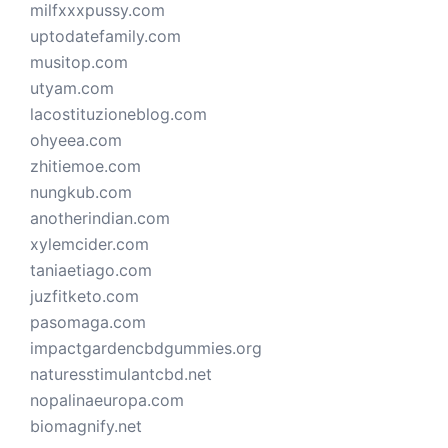
milfxxxpussy.com
uptodatefamily.com
musitop.com
utyam.com
lacostituzioneblog.com
ohyeea.com
zhitiemoe.com
nungkub.com
anotherindian.com
xylemcider.com
taniaetiago.com
juzfitketo.com
pasomaga.com
impactgardencbdgummies.org
naturesstimulantcbd.net
nopalinaeuropa.com
biomagnify.net