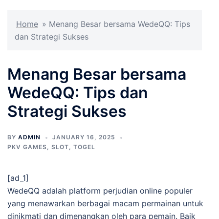
Home
»
Menang Besar bersama WedeQQ: Tips
dan Strategi Sukses
Menang Besar bersama
WedeQQ: Tips dan
Strategi Sukses
BY
ADMIN
JANUARY 16, 2025
PKV GAMES
,
SLOT
,
TOGEL
[ad_1]
WedeQQ adalah platform perjudian online populer
yang menawarkan berbagai macam permainan untuk
dinikmati dan dimenangkan oleh para pemain. Baik