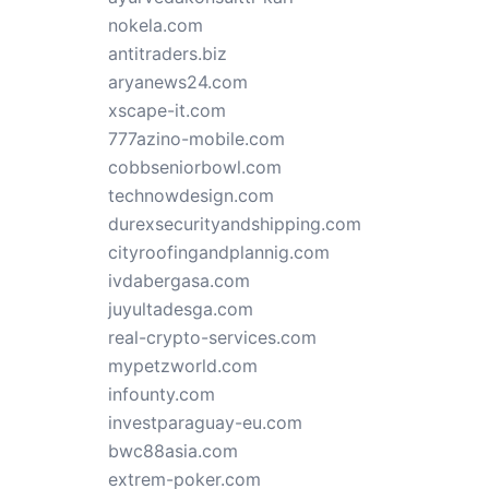
nokela.com
antitraders.biz
aryanews24.com
xscape-it.com
777azino-mobile.com
cobbseniorbowl.com
technowdesign.com
durexsecurityandshipping.com
cityroofingandplannig.com
ivdabergasa.com
juyultadesga.com
real-crypto-services.com
mypetzworld.com
infounty.com
investparaguay-eu.com
bwc88asia.com
extrem-poker.com