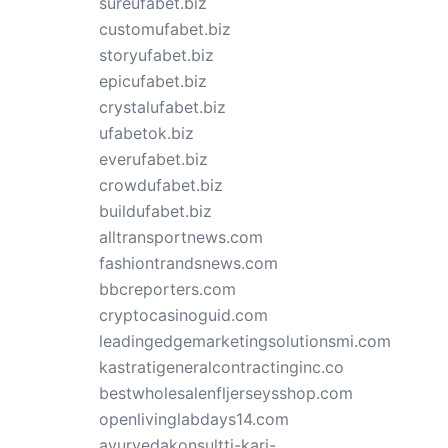
sureufabet.biz
customufabet.biz
storyufabet.biz
epicufabet.biz
crystalufabet.biz
ufabetok.biz
everufabet.biz
crowdufabet.biz
buildufabet.biz
alltransportnews.com
fashiontrandsnews.com
bbcreporters.com
cryptocasinoguid.com
leadingedgemarketingsolutionsmi.com
kastratigeneralcontractinginc.co
bestwholesalenfljerseysshop.com
openlivinglabdays14.com
ayurvedakonsultti-kari-