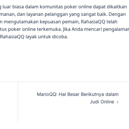
 luar biasa dalam komunitas poker online dapat dikaitkan
manan, dan layanan pelanggan yang sangat baik. Dengan
an mengutamakan kepuasan pemain, RahasiaQQ telah
itus poker online terkemuka. Jika Anda mencari pengalama
RahasiaQQ layak untuk dicoba.
MarioQQ: Hal Besar Berikutnya dalam
Judi Online