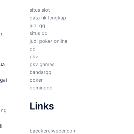
situs slot
data hk lengkap
judi qq
situs qq
ir
judi poker online
qq
pkv
ua
pkv games
bandarqq
gai
poker
dominoqq
Links
ang
i.
baeckereiweber.com