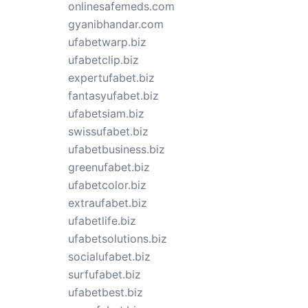
onlinesafemeds.com
gyanibhandar.com
ufabetwarp.biz
ufabetclip.biz
expertufabet.biz
fantasyufabet.biz
ufabetsiam.biz
swissufabet.biz
ufabetbusiness.biz
greenufabet.biz
ufabetcolor.biz
extraufabet.biz
ufabetlife.biz
ufabetsolutions.biz
socialufabet.biz
surfufabet.biz
ufabetbest.biz