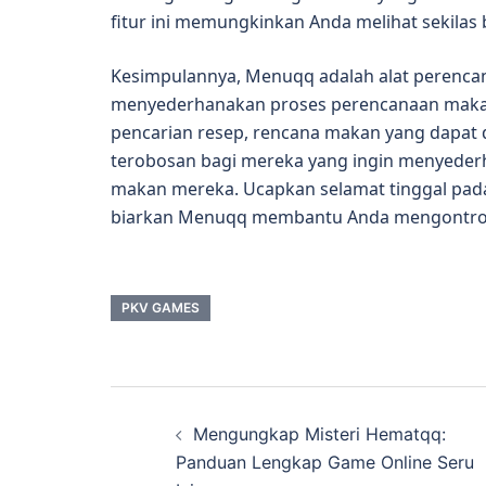
fitur ini memungkinkan Anda melihat sekilas
Kesimpulannya, Menuqq adalah alat perencana
menyederhanakan proses perencanaan maka
pencarian resep, rencana makan yang dapat d
terobosan bagi mereka yang ingin menyeder
makan mereka. Ucapkan selamat tinggal pad
biarkan Menuqq membantu Anda mengontrol 
PKV GAMES
Post
Mengungkap Misteri Hematqq:
navigation
Panduan Lengkap Game Online Seru