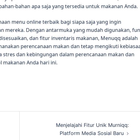
 bahan-bahan apa saja yang tersedia untuk makanan Anda.
an menu online terbaik bagi siapa saja yang ingin
n mereka. Dengan antarmuka yang mudah digunakan, fun
isesuaikan, dan fitur inventaris makanan, Menuqq adalah
hanakan perencanaan makan dan tetap mengikuti kebiasa
a stres dan kebingungan dalam perencanaan makan dan
makanan Anda hari ini.
Menjelajahi Fitur Unik Murniqq:
Platform Media Sosial Baru