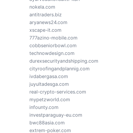
nokela.com
antitraders.biz
aryanews24.com
xscape-it.com
777azino-mobile.com
cobbseniorbowl.com
technowdesign.com
durexsecurityandshipping.com
cityroofingandplannig.com
ivdabergasa.com
juyultadesga.com
real-crypto-services.com
mypetzworld.com
infounty.com
investparaguay-eu.com
bwc88asia.com
extrem-poker.com