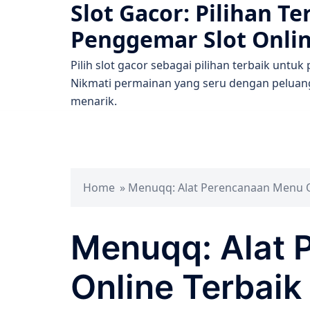
Slot Gacor: Pilihan T
Skip
to
Penggemar Slot Onli
content
Pilih slot gacor sebagai pilihan terbaik untuk
Nikmati permainan yang seru dengan peluang
menarik.
Home
»
Menuqq: Alat Perencanaan Menu O
Menuqq: Alat 
Online Terbaik