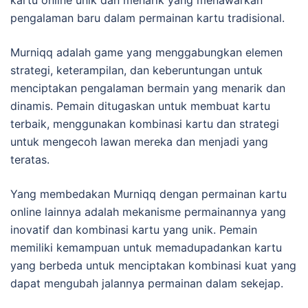
kartu online unik dan menarik yang menawarkan
pengalaman baru dalam permainan kartu tradisional.
Murniqq adalah game yang menggabungkan elemen
strategi, keterampilan, dan keberuntungan untuk
menciptakan pengalaman bermain yang menarik dan
dinamis. Pemain ditugaskan untuk membuat kartu
terbaik, menggunakan kombinasi kartu dan strategi
untuk mengecoh lawan mereka dan menjadi yang
teratas.
Yang membedakan Murniqq dengan permainan kartu
online lainnya adalah mekanisme permainannya yang
inovatif dan kombinasi kartu yang unik. Pemain
memiliki kemampuan untuk memadupadankan kartu
yang berbeda untuk menciptakan kombinasi kuat yang
dapat mengubah jalannya permainan dalam sekejap.