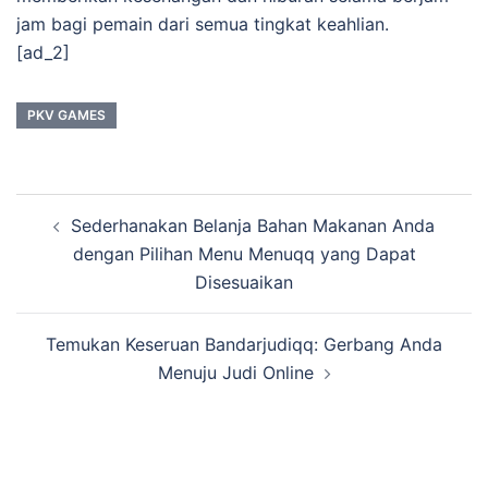
jam bagi pemain dari semua tingkat keahlian.
[ad_2]
PKV GAMES
Post
Sederhanakan Belanja Bahan Makanan Anda
navigation
dengan Pilihan Menu Menuqq yang Dapat
Disesuaikan
Temukan Keseruan Bandarjudiqq: Gerbang Anda
Menuju Judi Online