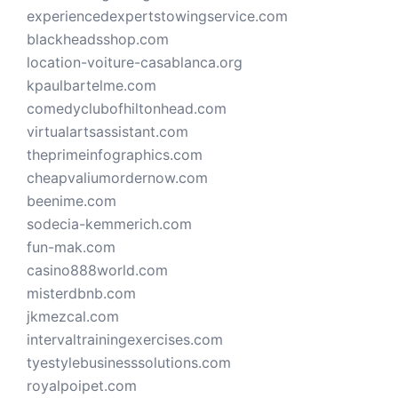
experiencedexpertstowingservice.com
blackheadsshop.com
location-voiture-casablanca.org
kpaulbartelme.com
comedyclubofhiltonhead.com
virtualartsassistant.com
theprimeinfographics.com
cheapvaliumordernow.com
beenime.com
sodecia-kemmerich.com
fun-mak.com
casino888world.com
misterdbnb.com
jkmezcal.com
intervaltrainingexercises.com
tyestylebusinesssolutions.com
royalpoipet.com