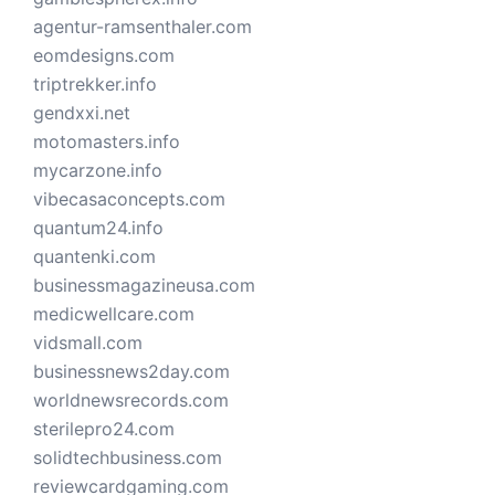
agentur-ramsenthaler.com
eomdesigns.com
triptrekker.info
gendxxi.net
motomasters.info
mycarzone.info
vibecasaconcepts.com
quantum24.info
quantenki.com
businessmagazineusa.com
medicwellcare.com
vidsmall.com
businessnews2day.com
worldnewsrecords.com
sterilepro24.com
solidtechbusiness.com
reviewcardgaming.com