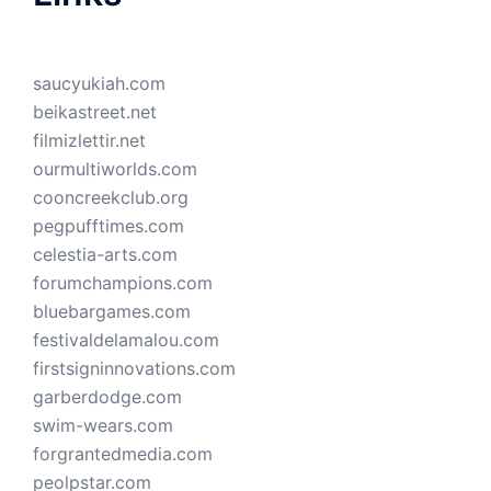
saucyukiah.com
beikastreet.net
filmizlettir.net
ourmultiworlds.com
cooncreekclub.org
pegpufftimes.com
celestia-arts.com
forumchampions.com
bluebargames.com
festivaldelamalou.com
firstsigninnovations.com
garberdodge.com
swim-wears.com
forgrantedmedia.com
peolpstar.com