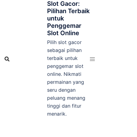
Slot Gacor:
Skip
Pilihan Terbaik
to
untuk
content
Penggemar
Slot Online
Pilih slot gacor
sebagai pilihan
terbaik untuk
penggemar slot
online. Nikmati
permainan yang
seru dengan
peluang menang
tinggi dan fitur
menarik.