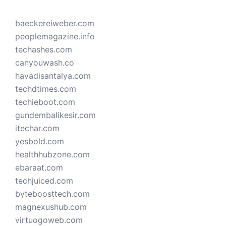
baeckereiweber.com
peoplemagazine.info
techashes.com
canyouwash.co
havadisantalya.com
techdtimes.com
techieboot.com
gundembalikesir.com
itechar.com
yesbold.com
healthhubzone.com
ebaraat.com
techjuiced.com
byteboosttech.com
magnexushub.com
virtuogoweb.com