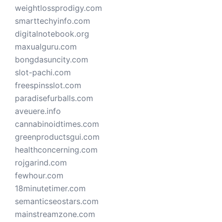
weightlossprodigy.com
smarttechyinfo.com
digitalnotebook.org
maxualguru.com
bongdasuncity.com
slot-pachi.com
freespinsslot.com
paradisefurballs.com
aveuere.info
cannabinoidtimes.com
greenproductsgui.com
healthconcerning.com
rojgarind.com
fewhour.com
18minutetimer.com
semanticseostars.com
mainstreamzone.com