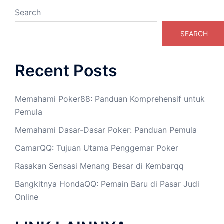
Search
SEARCH
Recent Posts
Memahami Poker88: Panduan Komprehensif untuk
Pemula
Memahami Dasar-Dasar Poker: Panduan Pemula
CamarQQ: Tujuan Utama Penggemar Poker
Rasakan Sensasi Menang Besar di Kembarqq
Bangkitnya HondaQQ: Pemain Baru di Pasar Judi
Online