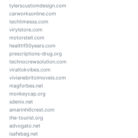
tylerscustomdesign.com
carworksonline.com
techtimesss.com
virylstore.com
motorstell.com
health150years.com
prescriptions-drug.org
technocrewsolution.com
viraltokvibes.com
vivianebritoimoveis.com
magforbes.net
monkeycap.org
sdenix.net
amarinhillcrest.com
the-tourist.org
advogato.net
isafebag.net