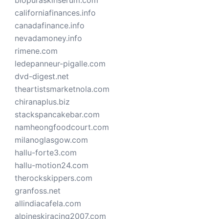
biopuraskinserum.com
californiafinances.info
canadafinance.info
nevadamoney.info
rimene.com
ledepanneur-pigalle.com
dvd-digest.net
theartistsmarketnola.com
chiranaplus.biz
stackspancakebar.com
namheongfoodcourt.com
milanoglasgow.com
hallu-forte3.com
hallu-motion24.com
therockskippers.com
granfoss.net
allindiacafela.com
alpineskiracing2007.com