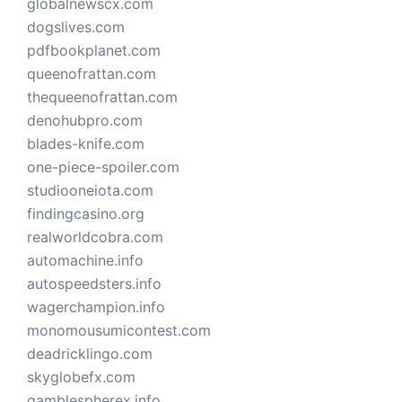
globalnewscx.com
dogslives.com
pdfbookplanet.com
queenofrattan.com
thequeenofrattan.com
denohubpro.com
blades-knife.com
one-piece-spoiler.com
studiooneiota.com
findingcasino.org
realworldcobra.com
automachine.info
autospeedsters.info
wagerchampion.info
monomousumicontest.com
deadricklingo.com
skyglobefx.com
gamblespherex.info