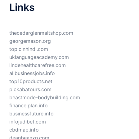
Links
thecedarglenmaltshop.com
georgemason.org
topicinhindi.com
uklanguageacademy.com
lindehealthcarefree.com
allbusinessjobs.info
top10products.net
pickabatours.com
beastmode-bodybuilding.com
financelplan.info
businessfuture.info
infojudibet.com
cbdmap.info
deanbeanxn.com