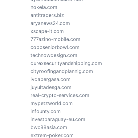
nokela.com
antitraders.biz
aryanews24.com
xscape-it.com
777azino-mobile.com
cobbseniorbowl.com
technowdesign.com
durexsecurityandshipping.com
cityroofingandplannig.com
ivdabergasa.com
juyultadesga.com
real-crypto-services.com
mypetzworld.com
infounty.com
investparaguay-eu.com
bwc88asia.com
extrem-poker.com