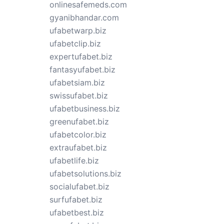
onlinesafemeds.com
gyanibhandar.com
ufabetwarp.biz
ufabetclip.biz
expertufabet.biz
fantasyufabet.biz
ufabetsiam.biz
swissufabet.biz
ufabetbusiness.biz
greenufabet.biz
ufabetcolor.biz
extraufabet.biz
ufabetlife.biz
ufabetsolutions.biz
socialufabet.biz
surfufabet.biz
ufabetbest.biz