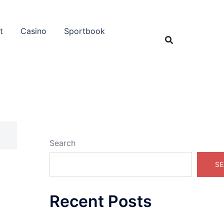
t
Casino
Sportbook
Search
SE
Recent Posts