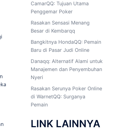
CamarQQ: Tujuan Utama
Penggemar Poker
Rasakan Sensasi Menang
Besar di Kembarqq
i
Bangkitnya HondaQQ: Pemain
Baru di Pasar Judi Online
Danaqq: Alternatif Alami untuk
Manajemen dan Penyembuhan
an
Nyeri
eka
Rasakan Serunya Poker Online
di WarnetQQ: Surganya
Pemain
LINK LAINNYA
an