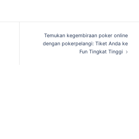
Temukan kegembiraan poker online
dengan pokerpelangi: Tiket Anda ke
Fun Tingkat Tinggi