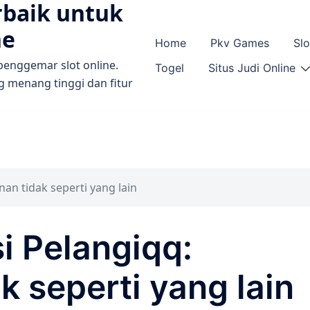
erbaik untuk
ne
Home
Pkv Games
Slo
 penggemar slot online.
Togel
Situs Judi Online
 menang tinggi dan fitur
an tidak seperti yang lain
i Pelangiqq:
k seperti yang lain