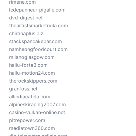
rimene.com
ledepanneur-pigalle.com
dvd-digest.net
theartistsmarketnola.com
chiranaplus.biz
stackspancakebar.com
namheongfoodcourt.com
milanoglasgow.com
hallu-forte3.com
hallu-motion24.com
therockskippers.com
granfoss.net
allindiacafela.com
alpineskiracing2007.com
casino-vulkan-online.net
pitrepower.com
mediatown360.com