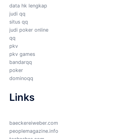
data hk lengkap
judi qq
situs qq
judi poker online
qq
pkv
pkv games
bandarqq
poker
dominoqq
Links
baeckereiweber.com
peoplemagazine.info