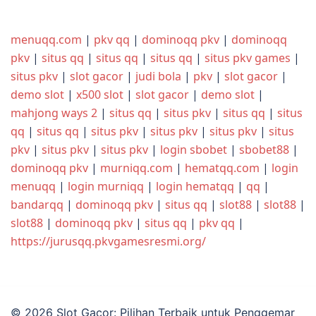
menuqq.com
|
pkv qq
|
dominoqq pkv
|
dominoqq
pkv
|
situs qq
|
situs qq
|
situs qq
|
situs pkv games
|
situs pkv
|
slot gacor
|
judi bola
|
pkv
|
slot gacor
|
demo slot
|
x500 slot
|
slot gacor
|
demo slot
|
mahjong ways 2
|
situs qq
|
situs pkv
|
situs qq
|
situs
qq
|
situs qq
|
situs pkv
|
situs pkv
|
situs pkv
|
situs
pkv
|
situs pkv
|
situs pkv
|
login sbobet
|
sbobet88
|
dominoqq pkv
|
murniqq.com
|
hematqq.com
|
login
menuqq
|
login murniqq
|
login hematqq
|
qq
|
bandarqq
|
dominoqq pkv
|
situs qq
|
slot88
|
slot88
|
slot88
|
dominoqq pkv
|
situs qq
|
pkv qq
|
https://jurusqq.pkvgamesresmi.org/
© 2026 Slot Gacor: Pilihan Terbaik untuk Penggemar