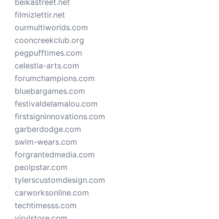
beikastreet.net
filmizlettir.net
ourmultiworlds.com
cooncreekclub.org
pegpufftimes.com
celestia-arts.com
forumchampions.com
bluebargames.com
festivaldelamalou.com
firstsigninnovations.com
garberdodge.com
swim-wears.com
forgrantedmedia.com
peolpstar.com
tylerscustomdesign.com
carworksonline.com
techtimesss.com
virylstore.com