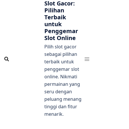
Slot Gacor:
Skip
Pilihan
to
Terbaik
content
untuk
Penggemar
Slot Online
Pilih slot gacor
sebagai pilihan
terbaik untuk
penggemar slot
online. Nikmati
permainan yang
seru dengan
peluang menang
tinggi dan fitur
menarik.