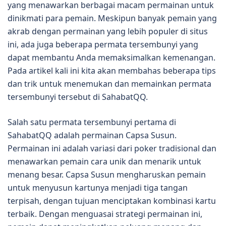
yang menawarkan berbagai macam permainan untuk
dinikmati para pemain. Meskipun banyak pemain yang
akrab dengan permainan yang lebih populer di situs
ini, ada juga beberapa permata tersembunyi yang
dapat membantu Anda memaksimalkan kemenangan.
Pada artikel kali ini kita akan membahas beberapa tips
dan trik untuk menemukan dan memainkan permata
tersembunyi tersebut di SahabatQQ.
Salah satu permata tersembunyi pertama di
SahabatQQ adalah permainan Capsa Susun.
Permainan ini adalah variasi dari poker tradisional dan
menawarkan pemain cara unik dan menarik untuk
menang besar. Capsa Susun mengharuskan pemain
untuk menyusun kartunya menjadi tiga tangan
terpisah, dengan tujuan menciptakan kombinasi kartu
terbaik. Dengan menguasai strategi permainan ini,