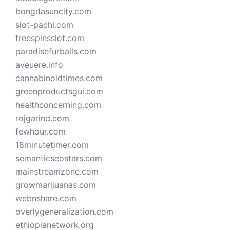
bongdasuncity.com
slot-pachi.com
freespinsslot.com
paradisefurballs.com
aveuere.info
cannabinoidtimes.com
greenproductsgui.com
healthconcerning.com
rojgarind.com
fewhour.com
18minutetimer.com
semanticseostars.com
mainstreamzone.com
growmarijuanas.com
webnshare.com
overlygeneralization.com
ethiopianetwork.org