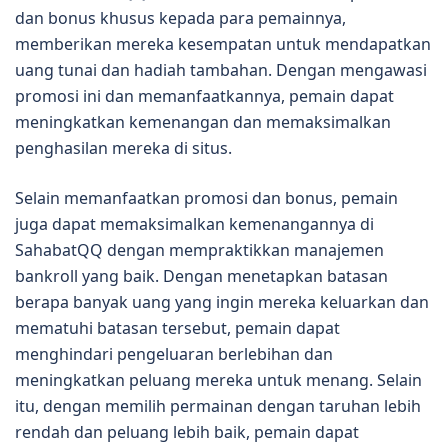
dan bonus khusus kepada para pemainnya,
memberikan mereka kesempatan untuk mendapatkan
uang tunai dan hadiah tambahan. Dengan mengawasi
promosi ini dan memanfaatkannya, pemain dapat
meningkatkan kemenangan dan memaksimalkan
penghasilan mereka di situs.
Selain memanfaatkan promosi dan bonus, pemain
juga dapat memaksimalkan kemenangannya di
SahabatQQ dengan mempraktikkan manajemen
bankroll yang baik. Dengan menetapkan batasan
berapa banyak uang yang ingin mereka keluarkan dan
mematuhi batasan tersebut, pemain dapat
menghindari pengeluaran berlebihan dan
meningkatkan peluang mereka untuk menang. Selain
itu, dengan memilih permainan dengan taruhan lebih
rendah dan peluang lebih baik, pemain dapat