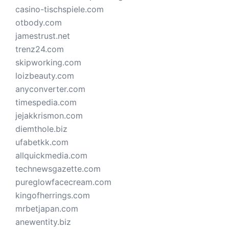
casino-tischspiele.com
otbody.com
jamestrust.net
trenz24.com
skipworking.com
loizbeauty.com
anyconverter.com
timespedia.com
jejakkrismon.com
diemthole.biz
ufabetkk.com
allquickmedia.com
technewsgazette.com
pureglowfacecream.com
kingofherrings.com
mrbetjapan.com
anewentity.biz