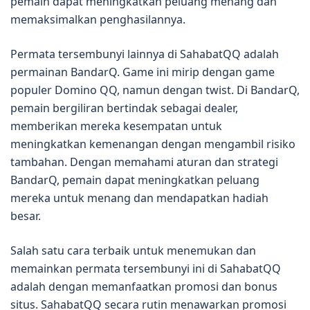
pemain dapat meningkatkan peluang menang dan
memaksimalkan penghasilannya.
Permata tersembunyi lainnya di SahabatQQ adalah
permainan BandarQ. Game ini mirip dengan game
populer Domino QQ, namun dengan twist. Di BandarQ,
pemain bergiliran bertindak sebagai dealer,
memberikan mereka kesempatan untuk
meningkatkan kemenangan dengan mengambil risiko
tambahan. Dengan memahami aturan dan strategi
BandarQ, pemain dapat meningkatkan peluang
mereka untuk menang dan mendapatkan hadiah
besar.
Salah satu cara terbaik untuk menemukan dan
memainkan permata tersembunyi ini di SahabatQQ
adalah dengan memanfaatkan promosi dan bonus
situs. SahabatQQ secara rutin menawarkan promosi