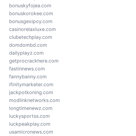
bonuskyfojea.com
bonuskorokee.com
bonusgexipoy.com
casinorelaxluxe.com
clubetechplay.com
domdombd.com
dailyplayz.com
getprocrackhere.com
fastinnews.com
fannybanny.com
ifinitymarketer.com
jackpotkoning.com
modlinknetworks.com
longtimenewz.com
luckysportss.com
luckpeakplay.com
usamicronews.com