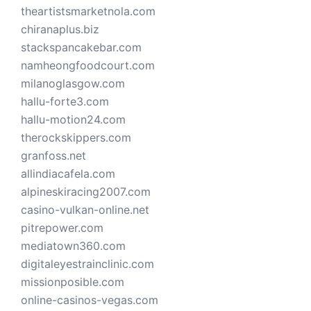
theartistsmarketnola.com
chiranaplus.biz
stackspancakebar.com
namheongfoodcourt.com
milanoglasgow.com
hallu-forte3.com
hallu-motion24.com
therockskippers.com
granfoss.net
allindiacafela.com
alpineskiracing2007.com
casino-vulkan-online.net
pitrepower.com
mediatown360.com
digitaleyestrainclinic.com
missionposible.com
online-casinos-vegas.com