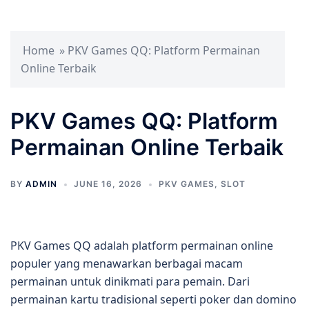
Home
»
PKV Games QQ: Platform Permainan
Online Terbaik
PKV Games QQ: Platform
Permainan Online Terbaik
BY
ADMIN
JUNE 16, 2026
PKV GAMES
,
SLOT
PKV Games QQ adalah platform permainan online
populer yang menawarkan berbagai macam
permainan untuk dinikmati para pemain. Dari
permainan kartu tradisional seperti poker dan domino