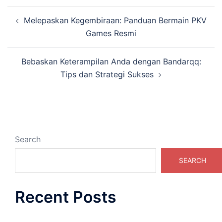
Post
Melepaskan Kegembiraan: Panduan Bermain PKV
navigation
Games Resmi
Bebaskan Keterampilan Anda dengan Bandarqq:
Tips dan Strategi Sukses
Search
SEARCH
Recent Posts