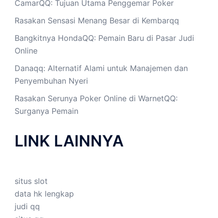
CamarQQ: Tujuan Utama Penggemar Poker
Rasakan Sensasi Menang Besar di Kembarqq
Bangkitnya HondaQQ: Pemain Baru di Pasar Judi
Online
Danaqq: Alternatif Alami untuk Manajemen dan
Penyembuhan Nyeri
Rasakan Serunya Poker Online di WarnetQQ:
Surganya Pemain
LINK LAINNYA
situs slot
data hk lengkap
judi qq