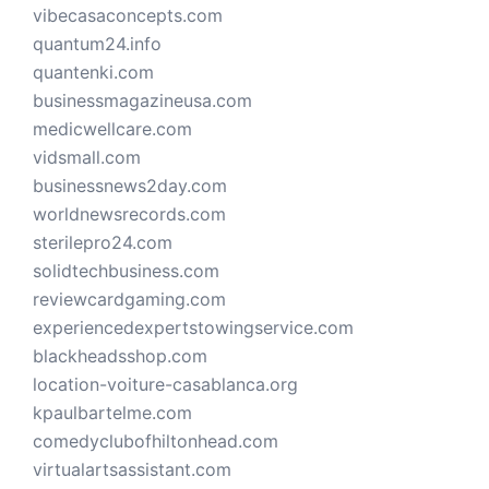
vibecasaconcepts.com
quantum24.info
quantenki.com
businessmagazineusa.com
medicwellcare.com
vidsmall.com
businessnews2day.com
worldnewsrecords.com
sterilepro24.com
solidtechbusiness.com
reviewcardgaming.com
experiencedexpertstowingservice.com
blackheadsshop.com
location-voiture-casablanca.org
kpaulbartelme.com
comedyclubofhiltonhead.com
virtualartsassistant.com