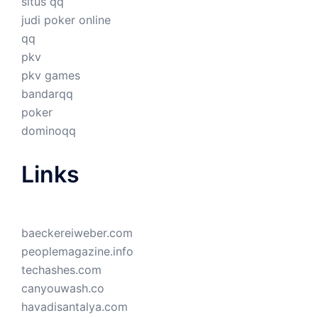
situs qq
judi poker online
qq
pkv
pkv games
bandarqq
poker
dominoqq
Links
baeckereiweber.com
peoplemagazine.info
techashes.com
canyouwash.co
havadisantalya.com