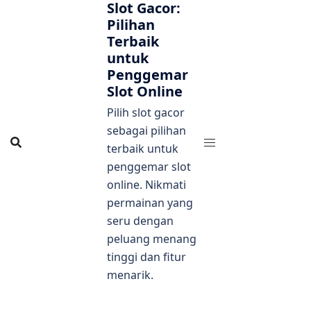
Slot Gacor:
Skip
Pilihan
to
Terbaik
content
untuk
Penggemar
Slot Online
Pilih slot gacor
sebagai pilihan
terbaik untuk
penggemar slot
online. Nikmati
permainan yang
seru dengan
peluang menang
tinggi dan fitur
menarik.