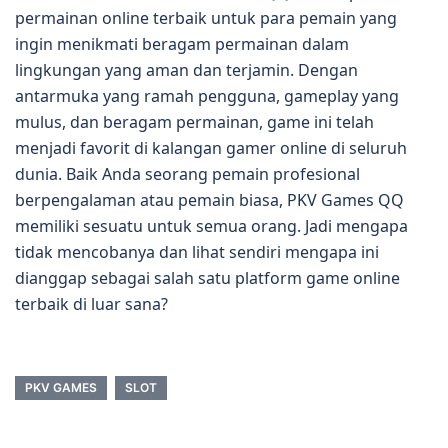
permainan online terbaik untuk para pemain yang
ingin menikmati beragam permainan dalam
lingkungan yang aman dan terjamin. Dengan
antarmuka yang ramah pengguna, gameplay yang
mulus, dan beragam permainan, game ini telah
menjadi favorit di kalangan gamer online di seluruh
dunia. Baik Anda seorang pemain profesional
berpengalaman atau pemain biasa, PKV Games QQ
memiliki sesuatu untuk semua orang. Jadi mengapa
tidak mencobanya dan lihat sendiri mengapa ini
dianggap sebagai salah satu platform game online
terbaik di luar sana?
PKV GAMES
SLOT