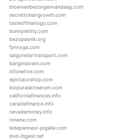
bloemenbezorgenvandaag.com
secrettohairgrowth.com
tasteofthaitogo.com
bunnynkitty.com
bezopasnik.org
fjmnxga.com
saigonstartransport.com
bangmaxwin.com
infonetive.com
epictacoshop.com
biopuraskinserum.com
californiafinances.info
canadafinance.info
nevadamoney.info
rimene.com
ledepanneur-pigalle.com
dvd-digest.net