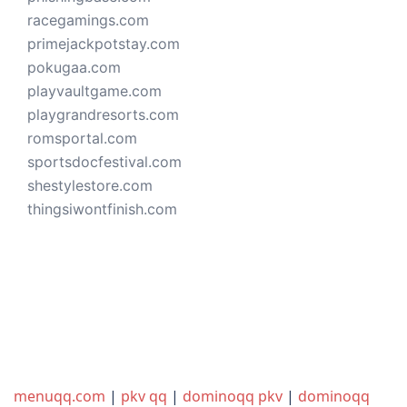
racegamings.com
primejackpotstay.com
pokugaa.com
playvaultgame.com
playgrandresorts.com
romsportal.com
sportsdocfestival.com
shestylestore.com
thingsiwontfinish.com
menuqq.com
|
pkv qq
|
dominoqq pkv
|
dominoqq