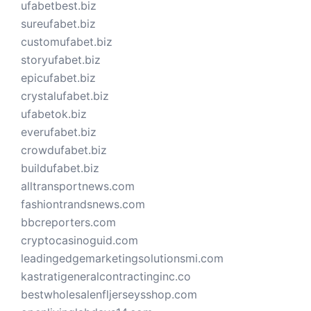
ufabetbest.biz
sureufabet.biz
customufabet.biz
storyufabet.biz
epicufabet.biz
crystalufabet.biz
ufabetok.biz
everufabet.biz
crowdufabet.biz
buildufabet.biz
alltransportnews.com
fashiontrandsnews.com
bbcreporters.com
cryptocasinoguid.com
leadingedgemarketingsolutionsmi.com
kastratigeneralcontractinginc.co
bestwholesalenfljerseysshop.com