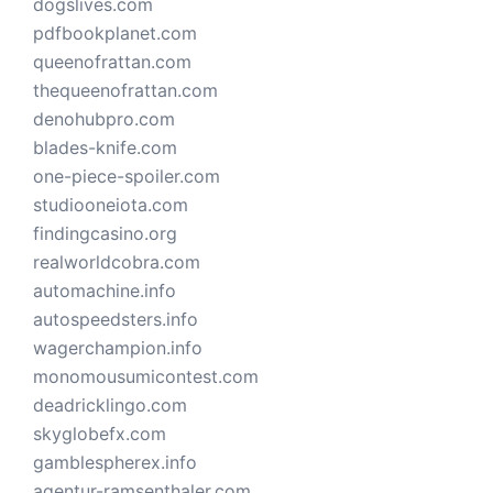
dogslives.com
pdfbookplanet.com
queenofrattan.com
thequeenofrattan.com
denohubpro.com
blades-knife.com
one-piece-spoiler.com
studiooneiota.com
findingcasino.org
realworldcobra.com
automachine.info
autospeedsters.info
wagerchampion.info
monomousumicontest.com
deadricklingo.com
skyglobefx.com
gamblespherex.info
agentur-ramsenthaler.com