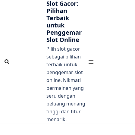
Slot Gacor:
Skip
Pilihan
to
Terbaik
content
untuk
Penggemar
Slot Online
Pilih slot gacor
sebagai pilihan
terbaik untuk
penggemar slot
online. Nikmati
permainan yang
seru dengan
peluang menang
tinggi dan fitur
menarik.