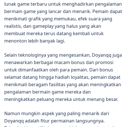
lunak game terbaru untuk menghadirkan pengalaman
bermain game yang lancar dan menarik. Pemain dapat
menikmati grafik yang memukau, efek suara yang
realistis, dan gameplay yang halus yang akan
membuat mereka terus datang kembali untuk
menonton lebih banyak lagi.
Selain teknologinya yang mengesankan, Doyanqq juga
menawarkan berbagai macam bonus dan promosi
untuk dimanfaatkan oleh para pemain. Dari bonus
selamat datang hingga hadiah loyalitas, pemain dapat
menikmati beragam fasilitas yang akan meningkatkan
pengalaman bermain game mereka dan
meningkatkan peluang mereka untuk menang besar.
Namun mungkin aspek yang paling menarik dari
Doyanqq adalah fitur permainan langsungnya.