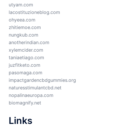
utyam.com
lacostituzioneblog.com
ohyeea.com
zhitiemoe.com
nungkub.com
anotherindian.com
xylemcider.com
taniaetiago.com
juzfitketo.com
pasomaga.com
impactgardencbdgummies.org
naturesstimulantcbd.net
nopalinaeuropa.com
biomagnify.net
Links