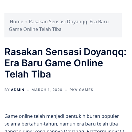
Home
»
Rasakan Sensasi Doyanqq: Era Baru
Game Online Telah Tiba
Rasakan Sensasi Doyanqq:
Era Baru Game Online
Telah Tiba
BY
ADMIN
MARCH 1, 2026
PKV GAMES
Game online telah menjadi bentuk hiburan populer
selama bertahun-tahun, namun era baru telah tiba
dengan diperkenalkannya Doyanqq. Platform inovatif