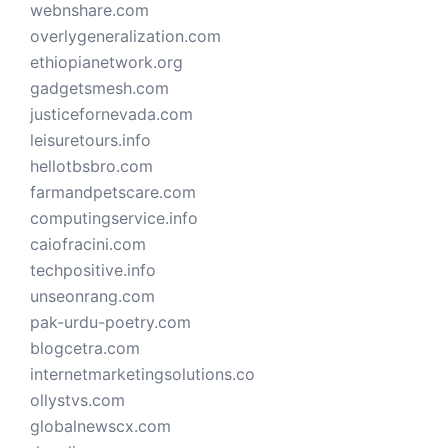
webnshare.com
overlygeneralization.com
ethiopianetwork.org
gadgetsmesh.com
justicefornevada.com
leisuretours.info
hellotbsbro.com
farmandpetscare.com
computingservice.info
caiofracini.com
techpositive.info
unseonrang.com
pak-urdu-poetry.com
blogcetra.com
internetmarketingsolutions.co
ollystvs.com
globalnewscx.com