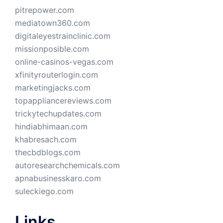
pitrepower.com
mediatown360.com
digitaleyestrainclinic.com
missionposible.com
online-casinos-vegas.com
xfinityrouterlogin.com
marketingjacks.com
topappliancereviews.com
trickytechupdates.com
hindiabhimaan.com
khabresach.com
thecbdblogs.com
autoresearchchemicals.com
apnabusinesskaro.com
suleckiego.com
Links