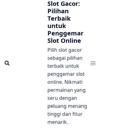
Slot Gacor:
Skip
Pilihan
to
Terbaik
content
untuk
Penggemar
Slot Online
Pilih slot gacor
sebagai pilihan
terbaik untuk
penggemar slot
online. Nikmati
permainan yang
seru dengan
peluang menang
tinggi dan fitur
menarik.