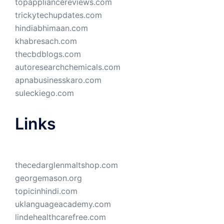
topappliancereviews.com
trickytechupdates.com
hindiabhimaan.com
khabresach.com
thecbdblogs.com
autoresearchchemicals.com
apnabusinesskaro.com
suleckiego.com
Links
thecedarglenmaltshop.com
georgemason.org
topicinhindi.com
uklanguageacademy.com
lindehealthcarefree.com