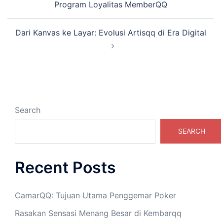
Program Loyalitas MemberQQ
Dari Kanvas ke Layar: Evolusi Artisqq di Era Digital
Search
SEARCH
Recent Posts
CamarQQ: Tujuan Utama Penggemar Poker
Rasakan Sensasi Menang Besar di Kembarqq