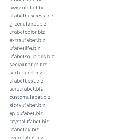
swissufabet.biz
ufabetbusiness.biz
greenufabet.biz
ufabetcolor.biz
extraufabet.biz
ufabetlife.biz
ufabetsolutions.biz
socialufabet.biz
surfufabet.biz
ufabetbest.biz
sureufabet.biz
customufabet.biz
storyufabet.biz
epicufabet.biz
crystalufabet.biz
ufabetok.biz
everufabet.biz