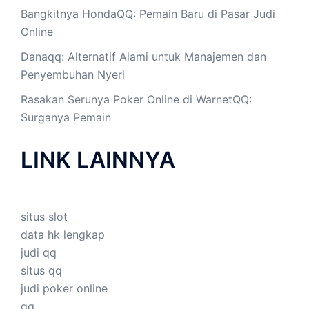
Bangkitnya HondaQQ: Pemain Baru di Pasar Judi
Online
Danaqq: Alternatif Alami untuk Manajemen dan
Penyembuhan Nyeri
Rasakan Serunya Poker Online di WarnetQQ:
Surganya Pemain
LINK LAINNYA
situs slot
data hk lengkap
judi qq
situs qq
judi poker online
qq