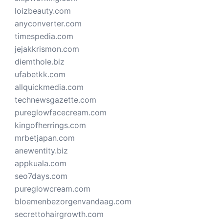
loizbeauty.com
anyconverter.com
timespedia.com
jejakkrismon.com
diemthole.biz
ufabetkk.com
allquickmedia.com
technewsgazette.com
pureglowfacecream.com
kingofherrings.com
mrbetjapan.com
anewentity.biz
appkuala.com
seo7days.com
pureglowcream.com
bloemenbezorgenvandaag.com
secrettohairgrowth.com