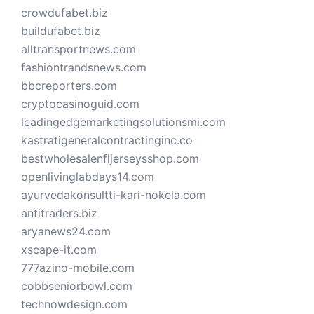
crowdufabet.biz
buildufabet.biz
alltransportnews.com
fashiontrandsnews.com
bbcreporters.com
cryptocasinoguid.com
leadingedgemarketingsolutionsmi.com
kastratigeneralcontractinginc.co
bestwholesalenfljerseysshop.com
openlivinglabdays14.com
ayurvedakonsultti-kari-nokela.com
antitraders.biz
aryanews24.com
xscape-it.com
777azino-mobile.com
cobbseniorbowl.com
technowdesign.com