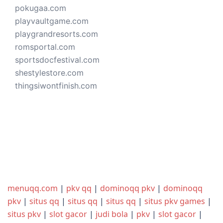
pokugaa.com
playvaultgame.com
playgrandresorts.com
romsportal.com
sportsdocfestival.com
shestylestore.com
thingsiwontfinish.com
menuqq.com
|
pkv qq
|
dominoqq pkv
|
dominoqq
pkv
|
situs qq
|
situs qq
|
situs qq
|
situs pkv games
|
situs pkv
|
slot gacor
|
judi bola
|
pkv
|
slot gacor
|