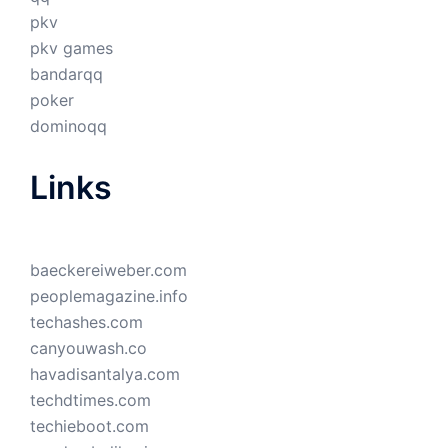
pkv
pkv games
bandarqq
poker
dominoqq
Links
baeckereiweber.com
peoplemagazine.info
techashes.com
canyouwash.co
havadisantalya.com
techdtimes.com
techieboot.com