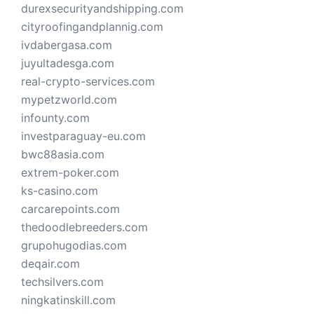
durexsecurityandshipping.com
cityroofingandplannig.com
ivdabergasa.com
juyultadesga.com
real-crypto-services.com
mypetzworld.com
infounty.com
investparaguay-eu.com
bwc88asia.com
extrem-poker.com
ks-casino.com
carcarepoints.com
thedoodlebreeders.com
grupohugodias.com
deqair.com
techsilvers.com
ningkatinskill.com