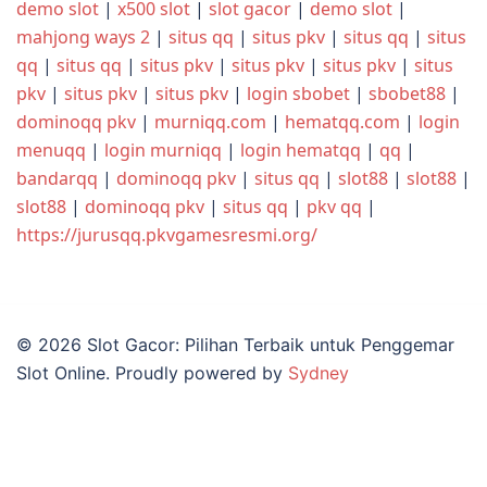
demo slot
|
x500 slot
|
slot gacor
|
demo slot
|
mahjong ways 2
|
situs qq
|
situs pkv
|
situs qq
|
situs
qq
|
situs qq
|
situs pkv
|
situs pkv
|
situs pkv
|
situs
pkv
|
situs pkv
|
situs pkv
|
login sbobet
|
sbobet88
|
dominoqq pkv
|
murniqq.com
|
hematqq.com
|
login
menuqq
|
login murniqq
|
login hematqq
|
qq
|
bandarqq
|
dominoqq pkv
|
situs qq
|
slot88
|
slot88
|
slot88
|
dominoqq pkv
|
situs qq
|
pkv qq
|
https://jurusqq.pkvgamesresmi.org/
© 2026 Slot Gacor: Pilihan Terbaik untuk Penggemar
Slot Online. Proudly powered by
Sydney