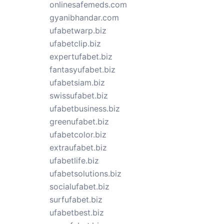
onlinesafemeds.com
gyanibhandar.com
ufabetwarp.biz
ufabetclip.biz
expertufabet.biz
fantasyufabet.biz
ufabetsiam.biz
swissufabet.biz
ufabetbusiness.biz
greenufabet.biz
ufabetcolor.biz
extraufabet.biz
ufabetlife.biz
ufabetsolutions.biz
socialufabet.biz
surfufabet.biz
ufabetbest.biz