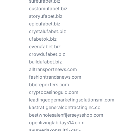
sureufabet.biz
customufabet.biz
storyufabet.biz
epicufabet.biz
crystalufabet.biz
ufabetok.biz
everufabet.biz
crowdufabet.biz
buildufabet.biz
alltransportnews.com
fashiontrandsnews.com
bbcreporters.com
cryptocasinoguid.com
leadingedgemarketingsolutionsmi.com
kastratigeneralcontractinginc.co
bestwholesalenfljerseysshop.com
openlivinglabdays14.com
ayurvedakonsultti-kari-