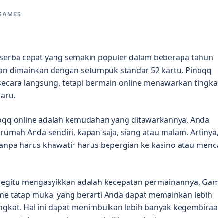
GAMES
 serba cepat yang semakin populer dalam beberapa tahun
, dan dimainkan dengan setumpuk standar 52 kartu. Pinoqq
secara langsung, tetapi bermain online menawarkan tingka
aru.
noqq online adalah kemudahan yang ditawarkannya. Anda
mah Anda sendiri, kapan saja, siang atau malam. Artinya
npa harus khawatir harus bepergian ke kasino atau menc
 begitu mengasyikkan adalah kecepatan permainannya. Ga
ame tatap muka, yang berarti Anda dapat memainkan lebih
ngkat. Hal ini dapat menimbulkan lebih banyak kegembira