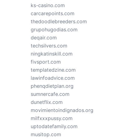
ks-casino.com
carcarepoints.com
thedoodlebreeders.com
grupohugodias.com
deqair.com
techsilvers.com
ningkatinskill.com
fivsport.com
templatedzine.com
lawinfoadvice.com
phenqdietplan.org
sumnercafe.com
dunetflix.com
movimientoindignados.org
milfxxxpussy.com
uptodatefamily.com
musitop.com