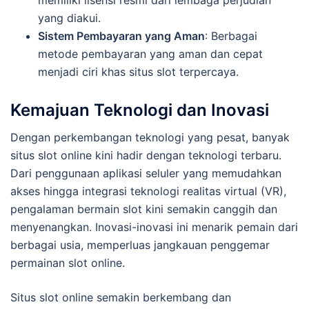
yang diakui.
Sistem Pembayaran yang Aman
: Berbagai
metode pembayaran yang aman dan cepat
menjadi ciri khas situs slot terpercaya.
Kemajuan Teknologi dan Inovasi
Dengan perkembangan teknologi yang pesat, banyak
situs slot online kini hadir dengan teknologi terbaru.
Dari penggunaan aplikasi seluler yang memudahkan
akses hingga integrasi teknologi realitas virtual (VR),
pengalaman bermain slot kini semakin canggih dan
menyenangkan. Inovasi-inovasi ini menarik pemain dari
berbagai usia, memperluas jangkauan penggemar
permainan slot online.
Situs slot online semakin berkembang dan