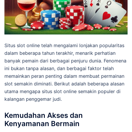
Situs slot online telah mengalami lonjakan popularitas
dalam beberapa tahun terakhir, menarik perhatian
banyak pemain dari berbagai penjuru dunia. Fenomena
ini bukan tanpa alasan, dan berbagai faktor telah
memainkan peran penting dalam membuat permainan
slot semakin diminati. Berikut adalah beberapa alasan
utama mengapa situs slot online semakin populer di
kalangan penggemar judi.
Kemudahan Akses dan
Kenyamanan Bermain