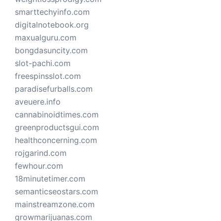
smarttechyinfo.com
digitalnotebook.org
maxualguru.com
bongdasuncity.com
slot-pachi.com
freespinsslot.com
paradisefurballs.com
aveuere.info
cannabinoidtimes.com
greenproductsgui.com
healthconcerning.com
rojgarind.com
fewhour.com
18minutetimer.com
semanticseostars.com
mainstreamzone.com
growmarijuanas.com