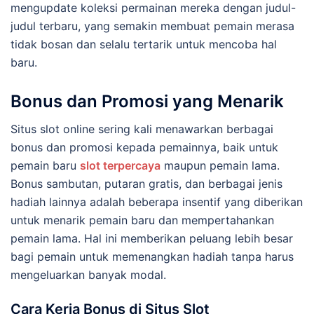
mengupdate koleksi permainan mereka dengan judul-
judul terbaru, yang semakin membuat pemain merasa
tidak bosan dan selalu tertarik untuk mencoba hal
baru.
Bonus dan Promosi yang Menarik
Situs slot online sering kali menawarkan berbagai
bonus dan promosi kepada pemainnya, baik untuk
pemain baru
slot terpercaya
maupun pemain lama.
Bonus sambutan, putaran gratis, dan berbagai jenis
hadiah lainnya adalah beberapa insentif yang diberikan
untuk menarik pemain baru dan mempertahankan
pemain lama. Hal ini memberikan peluang lebih besar
bagi pemain untuk memenangkan hadiah tanpa harus
mengeluarkan banyak modal.
Cara Kerja Bonus di Situs Slot