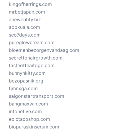
kingofherrings.com
mrbetjapan.com
anewentity.biz
appkuala.com
seo7days.com
pureglowcream.com
bloemenbezorgenvandaag.com
secrettohairgrowth.com
tasteofthaitogo.com
bunnynkitty.com
bezopasnik.org
fjmnxga.com
saigonstartransport.com
bangmaxwin.com
infonetive.com
epictacoshop.com
biopuraskinserum.com