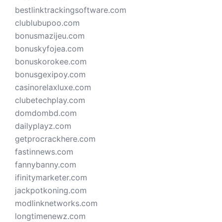
bestlinktrackingsoftware.com
clublubupoo.com
bonusmazijeu.com
bonuskyfojea.com
bonuskorokee.com
bonusgexipoy.com
casinorelaxluxe.com
clubetechplay.com
domdombd.com
dailyplayz.com
getprocrackhere.com
fastinnews.com
fannybanny.com
ifinitymarketer.com
jackpotkoning.com
modlinknetworks.com
longtimenewz.com