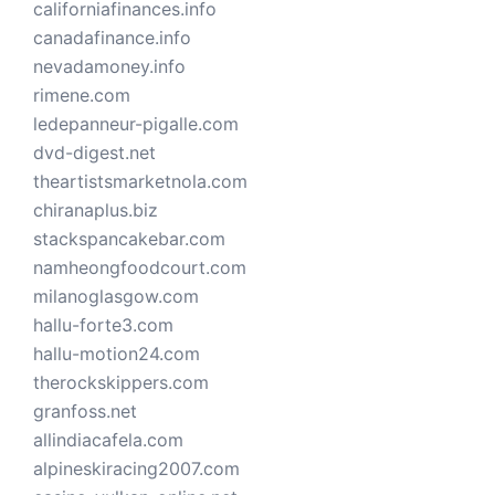
californiafinances.info
canadafinance.info
nevadamoney.info
rimene.com
ledepanneur-pigalle.com
dvd-digest.net
theartistsmarketnola.com
chiranaplus.biz
stackspancakebar.com
namheongfoodcourt.com
milanoglasgow.com
hallu-forte3.com
hallu-motion24.com
therockskippers.com
granfoss.net
allindiacafela.com
alpineskiracing2007.com