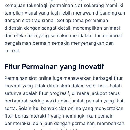
kemajuan teknologi, permainan slot sekarang memiliki
tampilan visual yang jauh lebih menawan dibandingkan
dengan slot tradisional. Setiap tema permainan
didesain dengan sangat detail, menampilkan animasi
dan efek suara yang semakin mendalam. Ini membuat
pengalaman bermain semakin menyenangkan dan
imersif.
Fitur Permainan yang Inovatif
Permainan slot online juga menawarkan berbagai fitur
inovatif yang tidak ditemukan dalam versi fisik. Salah
satunya adalah fitur progresif, di mana jackpot terus
bertambah seiring waktu dan jumlah pemain yang ikut
serta. Selain itu, banyak slot online yang menyertakan
fitur bonus interaktif yang memungkinkan pemain
berinteraksi lebih jauh dengan permainan, memberikan