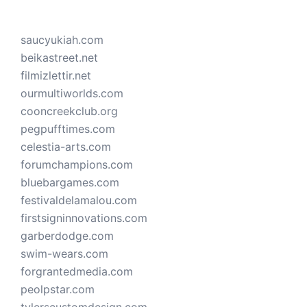
saucyukiah.com
beikastreet.net
filmizlettir.net
ourmultiworlds.com
cooncreekclub.org
pegpufftimes.com
celestia-arts.com
forumchampions.com
bluebargames.com
festivaldelamalou.com
firstsigninnovations.com
garberdodge.com
swim-wears.com
forgrantedmedia.com
peolpstar.com
tylerscustomdesign.com