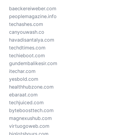
baeckereiweber.com
peoplemagazine.info
techashes.com
canyouwash.co
havadisantalya.com
techdtimes.com
techieboot.com
gundembalikesir.com
itechar.com
yesbold.com
healthhubzone.com
ebaraat.com
techjuiced.com
byteboosttech.com
magnexushub.com
virtuogoweb.com
biglotshours.com