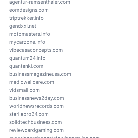
agentur-ramsenthaler.com
eomdesigns.com
triptrekker.info
gendxxi.net
motomasters.info
mycarzone.info
vibecasaconcepts.com
quantum24.info
quantenki.com
businessmagazineusa.com
medicwellcare.com
vidsmall.com
businessnews2day.com
worldnewsrecords.com
sterilepro24.com
solidtechbusiness.com
reviewcardgaming.com
experiencedexpertstowingservice.com