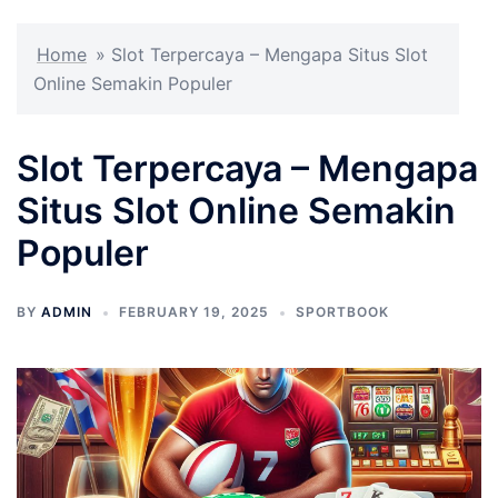
Home
»
Slot Terpercaya – Mengapa Situs Slot
Online Semakin Populer
Slot Terpercaya – Mengapa
Situs Slot Online Semakin
Populer
BY
ADMIN
FEBRUARY 19, 2025
SPORTBOOK